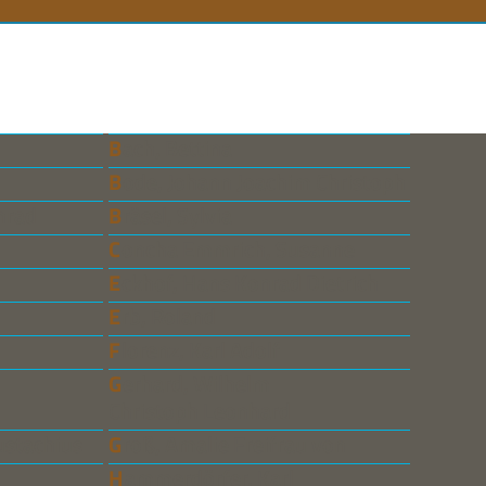
n
Bach, Bettina
Bode, Johann Joachim Christoph
onrad
Bräsel, Sylvia
Concha Emmrich, Susanne
Eckhof, Hans Konrad Dietrich
Erb, Roland
Florenz, Karl Adolf
Gerhard, Wilhelm
Christoph Leonhard
ustachius
Groß, Amalie Freifrau von
Hammerdörfer, Karl