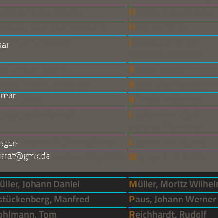
Hansen-Taylor, Marie
Heinse, Johann Jaco
Herboth, Hartmut Berthold
Hohl, Gudrun
Hürlimann, Bettina
Jacobs, Christian
mar
Friedrich Wilhelm
Keil, Johann Georg
Keßler, Georg Wilhel
Knebel, Karl Ludwig von
Koch, Heinrich Gottfr
imar
Kraft, Gisela
Küchler, Manfred
Lautenbach, Konrad
Leidenfrost, Carl
Gottlieb Florentin
Liebau, Heinrich Christoph von
Lietzmann, Sabina
nger-
turrat@gmx.de
Manso, Johann Caspar Friedrich
Meurer, Kurt Erich
Müller, Johann Daniel
Müller, Moritz Wilh
Ostückenberg, Manfred
Paus, Johann Werner
Pohlmann, Tom
Reichhardt, Rudolf