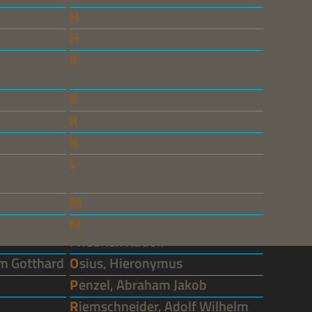
b Wilhelm
Heinze, Johann Michael
Hunold, Christian Friedrich
Kalckreuth, Wolf Graf von
m
Kiepenheuer, Noa
ied
Köditz, Friedrich
Kunze, Reiner
Leo, Heinrich
Mansfeld, Christina
Müldener, Johann August
Friedrich Rudolf
elm Gotthard
Osius, Hieronymus
Penzel, Abraham Jakob
Riemschneider, Adolf Wilhelm