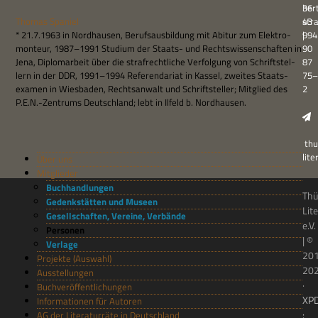
ber
36
Tho­mas Spaniel
str
43
* 21.7.1963 in Nord­hau­sen, Berufs­aus­bil­dung mit Abitur zum Elek­tro­
994
|
mon­teur, 1987–1991 Stu­dium der Staats- und Rechts­wis­sen­schaf­ten in
90
Jena, Diplom­ar­beit über die straf­recht­li­che Ver­fol­gung von Schrift­stel­
87
lern in der DDR, 1991–1994 Refe­ren­da­riat in Kas­sel, zwei­tes Staats­
75–
examen in Wies­ba­den, Rechts­an­walt und Schrift­stel­ler; Mit­glied des
2
P.E.N.-Zentrums Deutsch­land; lebt in Ilfeld b. Nordhausen.
thu
lit
Über uns
Mitglieder
Buchhandlungen
Thü
Gedenkstätten und Museen
Lit
Gesellschaften, Vereine, Verbände
e.V.
Personen
| ©
Verlage
20
Projekte (Auswahl)
20
Ausstellungen
·
Buchveröffentlichungen
XP
Informationen für Autoren
:
AG der Literaturräte in Deutschland