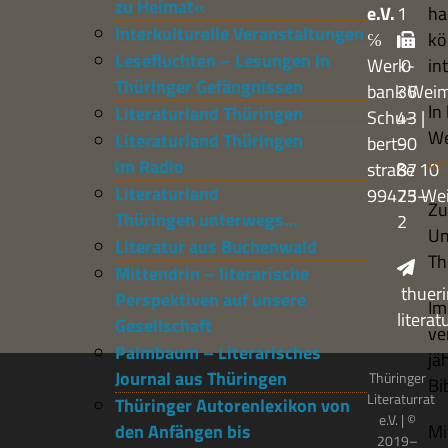
zu Heimat«
e.V.
1
ha
Interkulturelle Veranstaltungen
℅
kö
Lesefluchten – Lesungen in
Werk­
0
in
Thüringer Gefängnissen
bank Wei
36
In 
Literaturland Thüringen
Schu­
43 |
We
Literaturland Thüringen
bert­
90
ve
im Radio
straße 10
87
Literaturland
99423 We
75–
Zu 
Thüringen unterwegs…
2
Un
Literatur aus Buchenwald
Thü
Mittendrin – literarische
thueri
Perspektiven auf unsere
Im
litera
Gesellschaft
ve
Palmbaum – Literarisches
jä
Journal aus Thüringen
Thüringer
Bi
Literaturrat
Thüringer Autorenlexikon von
e.V. | ©
den Anfängen bis
Mi
2019–