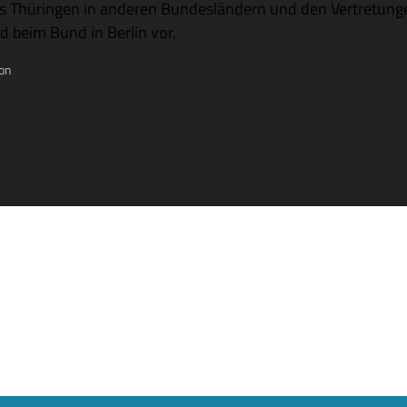
s Thü­rin­gen in ande­ren Bun­des­län­dern und den Ver­tre­tun­g
d beim Bund in Ber­lin vor.
on