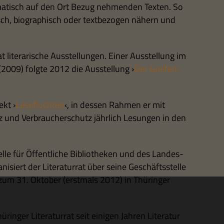
ma­tisch auf den Ort Bezug neh­men­den Tex­ten. So
isch, bio­gra­phisch oder text­be­zo­gen nähern und
at lite­ra­ri­sche Aus­stel­lun­gen. Einer Aus­stel­lung im
2009) folgte 2012 die Aus­stel­lung ›
Der Grei­fen­
ekt ›
Lese­fluch­ten
‹, in des­sen Rah­men er mit
iz und Ver­brau­cher­schutz jähr­lich Lesun­gen in den
elle für Öffent­li­che Biblio­the­ken und des Lan­des­
i­siert der Lite­ra­tur­rat über seine Geschäfts­stelle
um 31. Okto­ber (erst­mals 2012) in Thü­rin­ger
ü­rin­ger Lite­ra­tur­rat seit eini­gen Jah­ren Lite­ra­tur