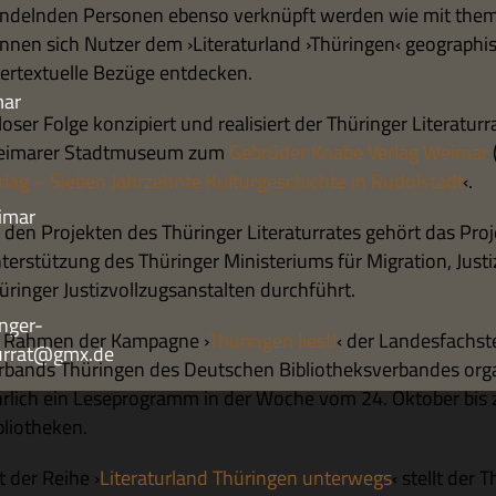
n­deln­den Per­so­nen ebenso ver­knüpft wer­den wie mit the­
n­nen sich Nut­zer dem ›Lite­ra­tur­land ›Thü­rin­gen‹ geo­gra­ph
ter­tex­tu­elle Bezüge entdecken.
mar
loser Folge kon­zi­piert und rea­li­siert der Thü­rin­ger Lite­ra­tur­r
i­ma­rer Stadt­mu­seum zum
Gebrü­der Knabe Ver­lag Wei­mar
(
r­lag – Sie­ben Jahr­zehnte Kul­tur­ge­schichte in Rudol­stadt
‹.
imar
den Pro­jek­ten des Thü­rin­ger Lite­ra­tur­ra­tes gehört das Pro­j
ter­stüt­zung des Thü­rin­ger Mini­ste­ri­ums für Migra­tion, Just
­rin­ger Justiz­voll­zugs­an­stal­ten durchführt.
nger-
 Rah­men der Kam­pa­gne ›
Thü­rin­gen liest!
‹ der Lan­des­fach­st
turrat@gmx.de
r­bands Thü­rin­gen des Deut­schen Biblio­theks­ver­ban­des orga­n
hr­lich ein Lese­pro­gramm in der Woche vom 24. Okto­ber bis z
bliotheken.
t der Reihe ›
Lite­ra­tur­land Thü­rin­gen unter­wegs
‹ stellt der Th