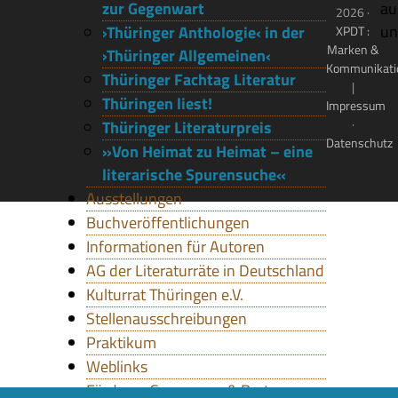
zur Gegenwart
au
2026 ·
un
›Thüringer Anthologie‹ in der
XPDT :
Marken &
›Thüringer Allgemeinen‹
Kommunikati
Thüringer Fachtag Literatur
|
Thüringen liest!
Impressum
·
Thüringer Literaturpreis
Datenschutz
»Von Heimat zu Heimat – eine
literarische Spurensuche«
Ausstellungen
Buchveröffentlichungen
Informationen für Autoren
AG der Literaturräte in Deutschland
Kulturrat Thüringen e.V.
Stellenausschreibungen
Praktikum
Weblinks
Förderer, Sponsoren & Partner