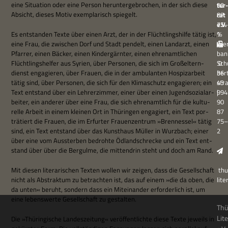
eine Situa­tion oder eine Per­son her­un­ter­ge­bro­chen, in der sich diese
tur­
90
Absicht, die­ses Motiv exem­pla­risch spiegelt.
rat
87
e.V.
75–
Es ent­stan­den Texte über einen Arzt, der in der Flücht­lings­hilfe tätig ist,
℅
1
eine Frau, die zwi­schen Dorf und Stadt pen­delt, einen Land­arzt, einen
Wer
Pfar­rer, einen Bäcker, einen Kin­der­gärn­ter, einen ehren­amt­li­chen
ban
Flücht­lings­hel­fer aus Syrien, über Per­so­nen, die sich im Groß­el­tern­
Sch
0
dienst enga­gie­ren, über Frauen, die in der ambu­lan­ten Hos­piz­ar­beit
ber
36
tätig sind, über Per­so­nen, die sich für den Kli­ma­schutz enga­gie­ren; ein
str
43
Text ent­stand über ein Leh­rer­zim­mer, einer über einen Jugend­so­zi­al­ar­
994
|
bei­ter, ein ande­rer über eine Frau, die sich ehren­amt­lich für die kul­tu­
90
relle Arbeit in einem klei­nen Ort in Thü­rin­gen enga­giert, ein Text por­
87
trä­tiert die Frauen, die im Erfur­ter Frau­en­zen­trum »Brennes­sel« tätig
75–
sind, ein Text ent­stand über das Kunst­haus Mül­ler in Wurz­bach; einer
2
über eine vom Aus­ster­ben bedrohte Ödland­schrecke und ein Text ent­
stand über über die Berg­ulme, die mit­ten­drin steht und doch am Rand.
Mit die­sen lite­ra­ri­schen Tex­ten wol­len wir zei­gen, dass die Gesell­schaft
thu
nicht als Abstrak­tum zu betrach­ten ist, das auf einem »die da oben, die
lit
da unten« beruht, son­dern dass ein Mit­ein­an­der erfor­der­lich ist, um
eine lebens­werte Gesell­schaft zu gestalten.
Thü
Lit
Die »Thü­rin­gi­sche Lan­des­zei­tung« ver­öf­fent­lichte diese Texte jeweils in