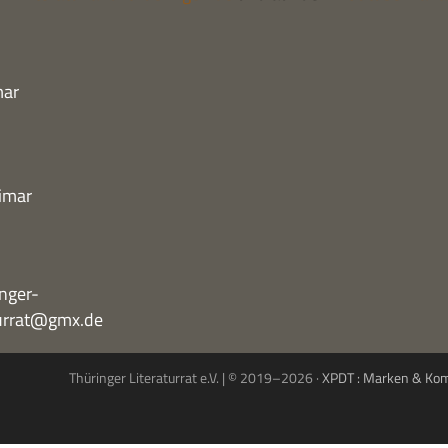
mar
imar
nger-
turrat@gmx.de
Thüringer Literaturrat e.V. | © 2019–2026 ·
XPDT : Marken & Ko