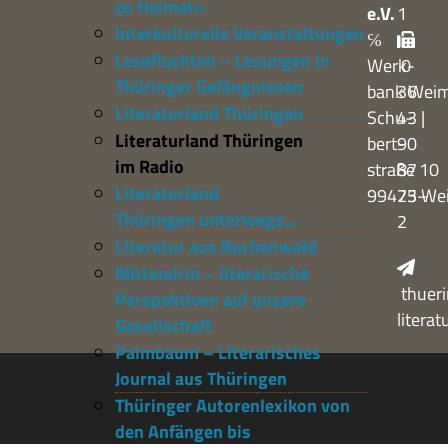
zu Heimat«
e.V.
1
Interkulturelle Veranstaltungen
℅
Lesefluchten – Lesungen in
Werk­
0
Thüringer Gefängnissen
bank Wei
36
Literaturland Thüringen
Schu­
43 |
Literaturland Thüringen
bert­
90
im Radio
straße 10
87
Literaturland
99423 We
75–
Thüringen unterwegs…
2
Literatur aus Buchenwald
Mittendrin – literarische
thueri
Perspektiven auf unsere
litera
Gesellschaft
Palmbaum – Literarisches
Journal aus Thüringen
Thüringer Autorenlexikon von
den Anfängen bis