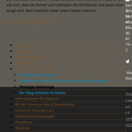
alle eint, dass sie Ken­ner und Lieb­ha­ber der Dicht­kunst und davon über­
ban
zeugt sind, dass Gedichte unser Leben bes­ser machen.
Sch
0
ber
36
Buch beim Ver­lag bestellen
str
43
994
|
90
87
75–
Über uns
2
Mitglieder
Projekte (Auswahl)
Ausstellungen
Buchveröffentlichungen
thu
Vom Geist der Stunde
lit
»Wanderlust oder Die Sehnsucht nach dem Paradies«
Thüringer Anthologie
Der Weg entsteht im Gehen
Thü
Informationen für Autoren
Lit
AG der Literaturräte in Deutschland
e.V.
Kulturrat Thüringen e.V.
| ©
Stellenausschreibungen
20
Praktikum
20
Weblinks
·