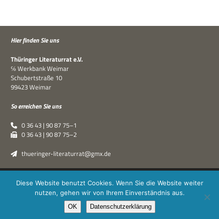
Hier fin­den Sie uns
Thü­rin­ger Lite­ra­tur­rat e.V.
℅ Werk­bank Weimar
Schu­bert­straße 10
99423 Weimar
So errei­chen Sie uns
0 36 43 | 90 87 75–1
0 36 43 | 90 87 75–2
thueringer-literaturrat@gmx.de
Thüringer Literaturrat e.V. | © 2019–2026 ·
XPDT : Marken &
Diese Website benutzt Cookies. Wenn Sie die Website weiter
Kommunikation
|
Impressum
·
Datenschutz
nutzen, gehen wir von Ihrem Einverständnis aus.
OK
Datenschutzerklärung