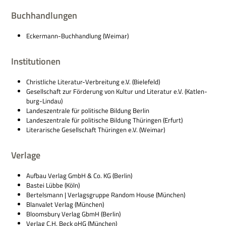
Buchhandlungen
Ecker­mann-Buch­hand­lung (Wei­mar)
Institutionen
Christ­li­che Lite­ra­tur-Ver­brei­tung e.V. (Bie­le­feld)
Gesell­schaft zur För­de­rung von Kul­tur und Lite­ra­tur e.V. (Kat­len­
burg-Lin­dau)
Lan­des­zen­trale für poli­ti­sche Bil­dung Berlin
Lan­des­zen­trale für poli­ti­sche Bil­dung Thü­rin­gen (Erfurt)
Lite­ra­ri­sche Gesell­schaft Thü­rin­gen e.V. (Wei­mar)
Verlage
Auf­bau Ver­lag GmbH & Co. KG (Ber­lin)
Bastei Lübbe (Köln)
Ber­tels­mann | Ver­lags­gruppe Ran­dom House (Mün­chen)
Blan­va­let Ver­lag (Mün­chen)
Blooms­bury Ver­lag GbmH (Ber­lin)
Ver­lag C.H. Beck oHG (Mün­chen)