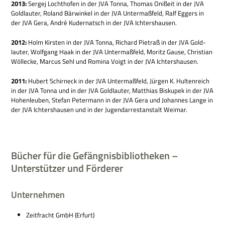
2013:
Ser­gej Locht­ho­fen in der JVA Tonna, Tho­mas Oniß­eit in der JVA
Gold­lau­ter, Roland Bär­win­kel in der JVA Unter­maß­feld, Ralf Eggers in
der JVA Gera, André Kuder­natsch in der JVA Ichtershausen.
2012:
Holm Kir­sten in der JVA Tonna, Richard Pietraß in der JVA Gold­
lau­ter, Wolf­gang Haak in der JVA Unter­maß­feld, Moritz Gause, Chri­stian
Wöl­lecke, Mar­cus Sehl und Romina Voigt in der JVA Ichtershausen.
2011:
Hubert Schirneck in der JVA Unter­maß­feld, Jür­gen K. Hul­ten­reich
in der JVA Tonna und in der JVA Gold­lau­ter, Mat­thias Bis­kupek in der JVA
Hohen­leu­ben, Ste­fan Peter­mann in der JVA Gera und Johan­nes Lange in
der JVA Ich­ters­hau­sen und in der Jugend­ar­re­st­an­stalt Weimar.
Bücher für die Gefängnisbibliotheken –
Unterstützer und Förderer
Unternehmen
Zeit­fracht GmbH (Erfurt)