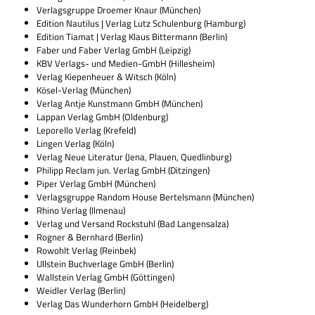
Ver­lags­gruppe Droe­mer Knaur (Mün­chen)
Edi­tion Nau­ti­lus | Ver­lag Lutz Schu­len­burg (Ham­burg)
Edi­tion Tiamat | Ver­lag Klaus Bit­ter­mann (Ber­lin)
Faber und Faber Ver­lag GmbH (Leip­zig)
KBV Ver­lags- und Medien-GmbH (Hil­le­s­heim)
Ver­lag Kie­pen­heuer & Witsch (Köln)
Kösel-Ver­lag (Mün­chen)
Ver­lag Antje Kunst­mann GmbH (Mün­chen)
Lap­pan Ver­lag GmbH (Olden­burg)
Lepo­rello Ver­lag (Kre­feld)
Lin­gen Ver­lag (Köln)
Ver­lag Neue Lite­ra­tur (Jena, Plauen, Quedlinburg)
Phil­ipp Reclam jun. Ver­lag GmbH (Dit­zin­gen)
Piper Ver­lag GmbH (Mün­chen)
Ver­lags­gruppe Ran­dom House Ber­tels­mann (Mün­chen)
Rhino Ver­lag (Ilmenau)
Ver­lag und Ver­sand Rock­stuhl (Bad Langensalza)
Rogner & Bern­hard (Ber­lin)
Rowohlt Ver­lag (Rein­bek)
Ull­stein Buch­ver­lage GmbH (Ber­lin)
Wall­stein Ver­lag GmbH (Göt­tin­gen)
Weid­ler Ver­lag (Ber­lin)
Ver­lag Das Wun­der­horn GmbH (Hei­del­berg)