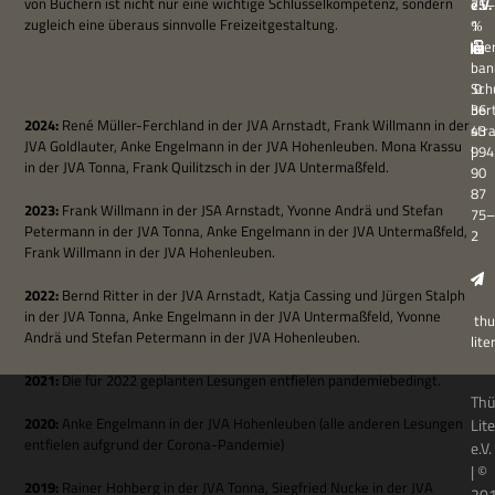
von Büchern ist nicht nur eine wich­tige Schlüs­sel­kom­pe­tenz, son­dern
e.V.
75–
zugleich eine über­aus sinn­volle Freizeitgestaltung.
℅
1
Wer
ban
Lesungen:
Sch
0
ber
36
2024:
René Mül­ler-Fer­ch­land in der JVA Arn­stadt, Frank Will­mann in der
str
43
JVA Gold­lau­ter, Anke Engel­mann in der JVA Hohen­leu­ben. Mona Krassu
994
|
in der JVA Tonna, Frank Qui­litzsch in der JVA Untermaßfeld.
90
87
2023:
Frank Will­mann in der JSA Arn­stadt, Yvonne Andrä und Ste­fan
75–
Peter­mann in der JVA Tonna, Anke Engel­mann in der JVA Unter­maß­feld,
2
Frank Will­mann in der JVA Hohenleuben.
2022:
Bernd Rit­ter in der JVA Arn­stadt, Katja Cas­sing und Jür­gen Stalph
in der JVA Tonna, Anke Engel­mann in der JVA Unter­maß­feld, Yvonne
thu
Andrä und Ste­fan Peter­mann in der JVA Hohenleuben.
lit
2021:
Die für 2022 geplan­ten Lesun­gen ent­fie­len pandemiebedingt.
Thü
2020:
Anke Engel­mann in der JVA Hohen­leu­ben (alle ande­ren Lesun­gen
Lit
ent­fie­len auf­grund der Corona-Pandemie)
e.V.
| ©
2019:
Rai­ner Hoh­berg in der JVA Tonna, Sieg­fried Nucke in der JVA
20