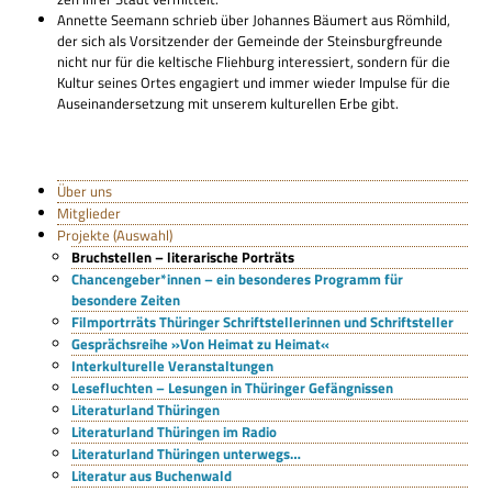
Annette See­mann schrieb über Johan­nes Bäu­mert aus Röm­hild,
der sich als Vor­sit­zen­der der Gemeinde der Steins­burg­freunde
nicht nur für die kel­ti­sche Flieh­burg inter­es­siert, son­dern für die
Kul­tur sei­nes Ortes enga­giert und immer wie­der Impulse für die
Aus­ein­an­der­set­zung mit unse­rem kul­tu­rel­len Erbe gibt.
Über uns
Mitglieder
Projekte (Auswahl)
Bruchstellen – literarische Porträts
Chancengeber*innen – ein besonderes Programm für
besondere Zeiten
Filmportrräts Thüringer Schriftstellerinnen und Schriftsteller
Gesprächsreihe »Von Heimat zu Heimat«
Interkulturelle Veranstaltungen
Lesefluchten – Lesungen in Thüringer Gefängnissen
Literaturland Thüringen
Literaturland Thüringen im Radio
Literaturland Thüringen unterwegs…
Literatur aus Buchenwald