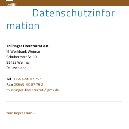
Skip
Open
Close
Datenschutzinfor
to
content
mobile
mobile
mation
menu
menu
Thü­rin­ger Lite­ra­tur­rat e.V.
℅ Werk­bank Weimar
Schu­bert­straße 10
99423 Weimar
Deutschland
Tel:
03643–90 87 75 1
Fax:
03643–90 87 75 2
thueringer-literaturrat@gmx.de
zum Impres­sum ››