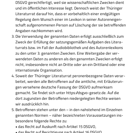
DSGVO gerecht­fer­tigt, weil sie wis­sen­schaft­li­chen Zwecken dient
und im öffent­li­chen Inter­esse liegt. Den­noch weist der Thü­rin­ger
Lite­ra­tur­rat dar­auf hin, dass er vor­be­halt­lich einer end­gül­ti­gen
Rege­lung dem Wunsch einer im Lexi­kon in sei­ner Autoren­ei­gen­
schaft auf­ge­nom­me­nen Per­son auf Löschung der sie betref­fen­den
Anga­ben nach­kom­men wird.
Die Ver­wen­dung der genann­ten Daten erfolgt aus­schließ­lich zum
Zweck der Erfül­lung der sat­zungs­ge­mä­ßen Auf­ga­ben des Lite­ra­
tur­rats bzw. im Fall der Audio­bi­blio­thek und des Autoren­le­xi­kons
zu den unter 3. genann­ten Zwecken. Eine Wei­ter­gabe der ver­
wen­de­ten Daten zu ande­ren als den genann­ten Zwecken erfolgt
nicht, ins­be­son­dere nicht an Dritte oder an ein Dritt­land oder eine
inter­na­tio­nale Organisation.
Soweit der Thü­rin­ger Lite­ra­tur­rat pero­nen­be­zo­gene Daten ver­ar­
bei­tet, wer­den alle Betrof­fe­nen auf die amt­li­che, mit Erläu­te­run­
gen ver­se­hene deut­sche Fas­sung der DSGVO auf­merk­sam
gemacht. Sie fin­det sich unter https://dsgvo-gesetz.de. Auf die
dort zugun­sten der Betrof­fe­nen nie­der­ge­leg­ten Rechte wei­sen
wir aus­drück­lich hin.
Betrof­fe­nen ste­hen unter den – in den nah­ste­hend im Ein­zel­nen
genann­ten Nor­men – näher bezeich­ne­ten Vor­aus­set­zun­gen ins­
be­son­dere fol­gende Rechte zu:
• das Recht auf Aus­kunft nach Arti­kel 15 DSGVO,
• das Recht auf Berich­ti­gung nach Arti­kel 16 DSGVO,