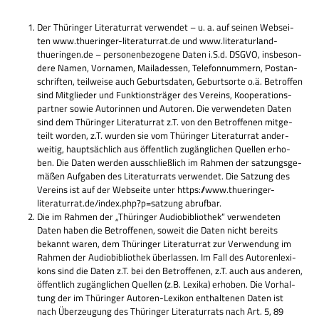
Der Thü­rin­ger Lite­ra­tur­rat ver­wen­det – u. a. auf sei­nen Web­sei­
ten www.thueringer-literaturrat.de und www.literaturland-
thueringen.de – per­so­nen­be­zo­gene Daten i.S.d. DSGVO, ins­be­son­
dere Namen, Vor­na­men, Mai­la­dessen, Tele­fon­num­mern, Post­an­
schrif­ten, teil­weise auch Geburts­da­ten, Geburts­orte o.ä. Betrof­fen
sind Mit­glie­der und Funk­ti­ons­trä­ger des Ver­eins, Koope­ra­ti­ons­
part­ner sowie Autorin­nen und Autoren. Die ver­wen­de­ten Daten
sind dem Thü­rin­ger Lite­ra­tur­rat z.T. von den Betrof­fe­nen mit­ge­
teilt wor­den, z.T. wur­den sie vom Thü­rin­ger Lite­ra­tur­rat ander­
wei­tig, haupt­säch­lich aus öffent­lich zugäng­li­chen Quel­len erho­
ben. Die Daten wer­den aus­schließ­lich im Rah­men der sat­zungs­ge­
mä­ßen Auf­ga­ben des Lite­ra­tur­rats ver­wen­det. Die Sat­zung des
Ver­eins ist auf der Web­seite unter https://www.thueringer-
literaturrat.de/index.php?p=satzung abrufbar.
Die im Rah­men der „Thü­rin­ger Audio­bi­blio­thek“ ver­wen­de­ten
Daten haben die Betrof­fe­nen, soweit die Daten nicht bereits
bekannt waren, dem Thü­rin­ger Lite­ra­tur­rat zur Ver­wen­dung im
Rah­men der Audio­bi­blio­thek über­las­sen. Im Fall des Autoren­le­xi­
kons sind die Daten z.T. bei den Betrof­fe­nen, z.T. auch aus ande­ren,
öffent­lich zugäng­li­chen Quel­len (z.B. Lexika) erho­ben. Die Vor­hal­
tung der im Thü­rin­ger Autoren-Lexi­kon ent­hal­te­nen Daten ist
nach Über­zeu­gung des Thü­rin­ger Lite­ra­tur­rats nach Art. 5, 89