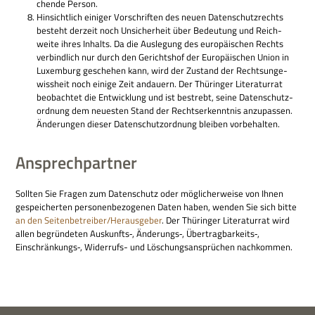
chende Person.
Hin­sicht­lich eini­ger Vor­schrif­ten des neuen Daten­schutz­rechts
besteht der­zeit noch Unsi­cher­heit über Bedeu­tung und Reich­
weite ihres Inhalts. Da die Aus­le­gung des euro­päi­schen Rechts
ver­bind­lich nur durch den Gerichts­hof der Euro­päi­schen Union in
Luxem­burg gesche­hen kann, wird der Zustand der Rechts­un­ge­
wiss­heit noch einige Zeit andau­ern. Der Thü­rin­ger Lite­ra­tur­rat
beob­ach­tet die Ent­wick­lung und ist bestrebt, seine Daten­schutz­
ord­nung dem neue­sten Stand der Rechts­er­kennt­nis anzu­pas­sen.
Ände­run­gen die­ser Daten­schutz­ord­nung blei­ben vorbehalten.
Ansprechpartner
Soll­ten Sie Fra­gen zum Daten­schutz oder mög­li­cher­weise von Ihnen
gespei­cher­ten per­so­nen­be­zo­ge­nen Daten haben, wen­den Sie sich bitte
an den Seitenbetreiber/Herausgeber
. Der Thü­rin­ger Lite­ra­tur­rat wird
allen begrün­de­ten Auskunfts‑, Änderungs‑, Übertragbarkeits‑,
Einschränkungs‑, Wider­rufs- und Löschungs­an­sprü­chen nachkommen.