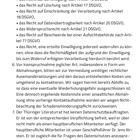
• das Recht auf Löschung nach Arti­kel 17 DSGVO,
• das Recht auf Ein­schrän­kung der Ver­ar­bei­tung nach Arti­kel
18 DSGVO,
• das Recht auf Daten­über­trag­bar­keit nach Arti­kel 20 DSGVO,
• das Wider­spruchs­recht nach Arti­kel 21 DSGVO,
• das Recht auf Beschwerde bei einer Auf­sichts­be­hörde nach Arti­
kel 77 DSGVO
• das Recht, eine erteilte Ein­wil­li­gung jeder­zeit wider­ru­fen zu kön­
nen, ohne dass die Recht­mä­ßig­keit der auf­grund der Ein­wil­li­gung
bis zum Wider­ruf erfolg­ten Ver­ar­bei­tung hier­durch berührt wird.
Vor Inan­spruch­nahme jeg­li­cher Art, ins­be­son­dere in Form von
Abmah­nun­gen, bit­ten wir zur Ver­mei­dung unnö­ti­ger recht­li­cher
Aus­ein­an­der­set­zun­gen und den dar­aus ent­ste­hen­den Kosten uns
umge­hend zu kon­tak­tie­ren. Wir sagen hier­mit bereits Abhilfe zu,
so dass eine even­tu­elle Wie­der­ho­lungs­ge­fahr aus­ge­schlos­sen ist.
Eine den­noch erge­hende Kosten­note einer anwalt­li­chen Abmah­
nung ohne vor­he­rige Kon­takt­auf­nahme wür­den wir wegen Nicht­
be­ach­tung der Scha­dens­min­de­rungs­pflicht zurückweisen.
Der Thü­rin­ger Lite­ra­tur­rat hat kei­nen Daten­schutz­be­auf­trag­ten.
Er ist von der ent­spre­chen­den Ver­pflich­tung befreit, weil er über
nicht mehr als einen haupt­be­ruf­li­chen Mit­ar­bei­ter ver­fügt. Der
haupt­be­ruf­li­che Mit­ar­bei­ter ist unser Geschäfts­füh­rer Dr. Jens Kir­
sten. Er ist zugleich die für Fra­gen des Daten­schut­zes anzu­spre­