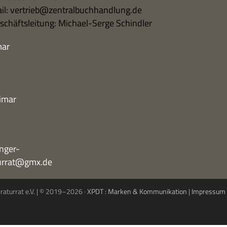
il: vertrieb@zentralbuchhandlung.de
schäfts­lei­tung: Michael-Serge Schindler
mar
imar
nger-
turrat@gmx.de
eraturrat e.V. | © 2019–2026 ·
XPDT : Marken & Kommunikation
|
Impressum