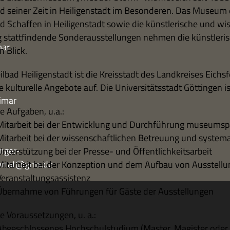
d sei­ner Zeit in Hei­li­gen­stadt im Beson­de­ren. Das Museum e
d Schaf­fen in Hei­li­gen­stadt sowie die künst­le­ri­sche und wi
g statt­fin­dende Son­der­aus­stel­lun­gen neh­men die künst­le­r
mar
n Blick.
il­bad Hei­li­gen­stadt ist die Kreis­stadt des Land­krei­ses Eich
e kul­tu­relle Ange­bote auf. Die Uni­ver­si­täts­stadt Göt­tin­g
imar
e Auf­ga­ben, u.a.:
Mit­ar­beit bei der Ent­wick­lung und Durch­füh­rung muse­ums­p
Mit­ar­beit bei der wis­sen­schaft­li­chen Betreu­ung und syst
nger-
Unter­stüt­zung bei der Presse- und Öffentlichkeitsarbeit
turrat@gmx.de
Mit­ar­beit bei der Kon­zep­tion und dem Auf­bau von Ausstell
Veranstaltungsassistenz
Über­nahme von Füh­run­gen für Gäste der Ausstellungen
e Vor­aus­set­zun­gen, u. a.:
Abge­schlos­se­nes Hoch­schul­stu­dium (Master, Magi­ster oder Di