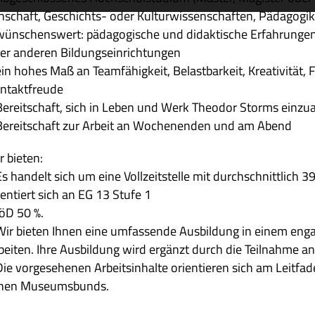
n­schaft, Geschichts- oder Kul­tur­wis­sen­schaf­ten, Päd­ago
wün­schens­wert: päd­ago­gi­sche und didak­ti­sche Erfah­run
er ande­ren Bildungseinrichtungen
in hohes Maß an Team­fä­hig­keit, Belast­bar­keit, Krea­ti­vi­tät, Fle­
ntaktfreude
Bereit­schaft, sich in Leben und Werk Theo­dor Storms einzu
Bereit­schaft zur Arbeit an Wochen­en­den und am Abend
 bie­ten:
Es han­delt sich um eine Voll­zeit­stelle mit durch­schnitt­lich
i­en­tiert sich an EG 13 Stufe 1
öD 50 %.
Wir bie­ten Ihnen eine umfas­sende Aus­bil­dung in einem enga­g
bei­ten. Ihre Aus­bil­dung wird ergänzt durch die Teil­nahme a
ie vor­ge­se­he­nen Arbeits­in­halte ori­en­tie­ren sich am Leit­fa­
hen Museumsbunds.