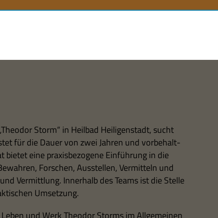
n
d)
„Theo­dor Storm“ in Heil­bad Hei­li­gen­stadt, sucht
et für die Dauer von zwei Jah­ren und vor­be­halt­
bie­tet eine pra­xis­be­zo­gene Ein­füh­rung in die
ewah­ren, For­schen, Aus­stel­len, Ver­mit­teln und
 und Ver­mitt­lung. Inner­halb des Teams ist die Stelle
rak­ti­schen Umsetzung.
8 Leben und Werk Theo­dor Storms im All­ge­mei­nen