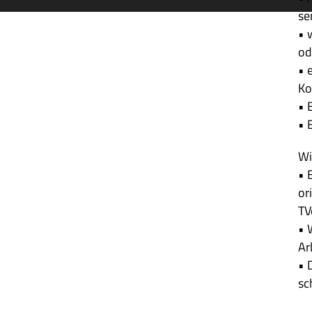
se
• 
od
• e
Ko
• 
• 
Wir
• 
or
TV
• 
Ar
• D
sc