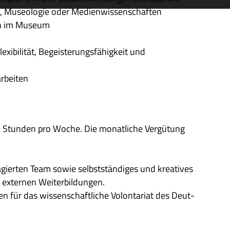
­gik, Museo­lo­gie oder Medienwissenschaften
­gen im Museum
xi­bi­li­tät, Begei­ste­rungs­fä­hig­keit und
arbeiten
 39 Stun­den pro Woche. Die monat­li­che Ver­gütung
ier­ten Team sowie selbst­stän­di­ges und krea­ti­ves
n exter­nen Weiterbildungen.
den für das wis­sen­schaft­li­che Volon­ta­riat des Deut­