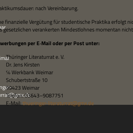
ak­ti­kums­dauer: nach Vereinbarung.
e finan­zi­elle Ver­gü­tung für stu­den­ti­sche Prak­tika erfolgt 
mar
s gesetz­li­chen ver­an­ker­ten Min­dest­loh­nes momen­tan nich
wer­bun­gen per E‑Mail oder per Post unter:
Thü­rin­ger Lite­ra­tur­rat e. V.
imar
Dr. Jens Kirsten
℅ Werk­bank Weimar
Schu­bert­straße 10
nger-
99423 Weimar
turrat@gmx.de
Tele­fon: 03643–9087751
E‑Mail:
thueringer-literaturrat@gmx.de