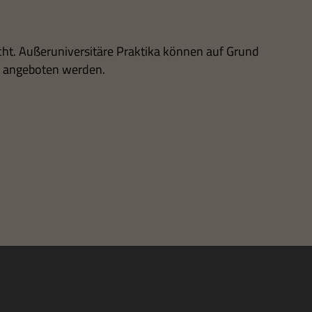
nicht. Außer­uni­ver­si­täre Prak­tika kön­nen auf Grund
t ange­bo­ten werden.