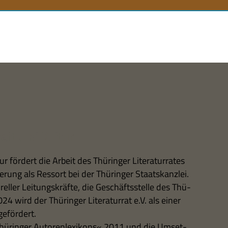
n
aft und Kultur
 för­dert die Arbeit des Thü­rin­ger Lite­ra­tur­ra­tes
­rung als Res­sort bei der Thü­rin­ger Staats­kanz­lei.
rel­ler Lei­tungs­kräfte, die Geschäfts­stelle des Thü­
24 wird der Thü­rin­ger Lite­ra­tur­rat e.V. als einer
 gefördert.
hü­rin­ger Autoren­le­xi­kons« 2011 und die Umset­