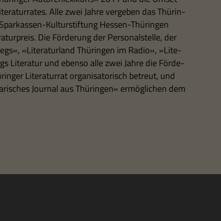
te­ra­tur­ra­tes. Alle zwei Jahre ver­ge­ben das Thü­rin­
Spar­kas­sen-Kul­tur­stif­tung Hes­sen-Thü­rin­gen
­tur­preis. Die För­de­rung der Per­so­nal­stelle, der
wegs«, »Lite­ra­tur­land Thü­rin­gen im Radio«, »Lite­
gs Lite­ra­tur und ebenso alle zwei Jahre die För­de­
rin­ger Lite­ra­tur­rat orga­ni­sa­to­risch betreut, und
ra­ri­sches Jour­nal aus Thü­rin­gen« ermög­li­chen dem