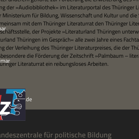
g der »Audio­bi­blio­thek« im Lite­ra­tur­por­tal des Thü­rin­ger Li
r Mini­ste­rium für Bil­dung, Wis­sen­schaft und Kul­tur und die 
ein­sam mit dem Thü­rin­ger Lite­ra­tur­rat den Thü­rin­ger Lite­ra
mar
schäfts­stelle, der Pro­jekte »Lite­ra­tur­land Thü­rin­gen unter­
­tur­land Thü­rin­gen im Gespräch« alle zwei Jahre eines Fach­ta
g der Ver­lei­hung des Thü­rin­ger Lite­ra­tur­prei­ses, die der Thü­
s­be­son­dere die För­de­rung der Zeit­schrift »Palm­baum – lite­
imar
­rin­ger Lite­ra­tur­rat ein rei­bungs­lo­ses Arbeiten.
nger-
turrat@gmx.de
andeszentrale für politische Bildung