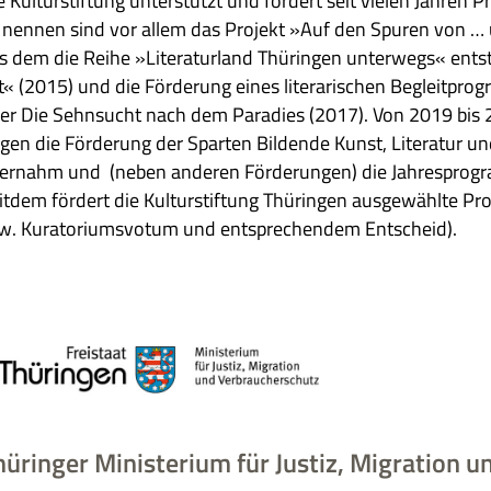
 Kul­tur­stif­tung unter­stützt und för­dert seit vie­len Jah­ren Pro
 nen­nen sind vor allem das Pro­jekt »Auf den Spu­ren von … un
s dem die Reihe »Lite­ra­tur­land Thü­rin­gen unter­wegs« ent­
t« (2015) und die För­de­rung eines lite­ra­ri­schen Begleit­pro
er Die Sehn­sucht nach dem Para­dies (2017). Von 2019 bis 202
n­gen die För­de­rung der Spar­ten Bil­dende Kunst, Lite­ra­tur un
er­nahm und (neben ande­ren För­de­run­gen) die Jah­res­pro­gramm
t­dem för­dert die Kul­tur­stif­tung Thü­rin­gen aus­ge­wählte Pro­
w. Kura­to­ri­ums­vo­tum und ent­spre­chen­dem Entscheid).
hüringer Ministerium für Justiz,
Migration
un