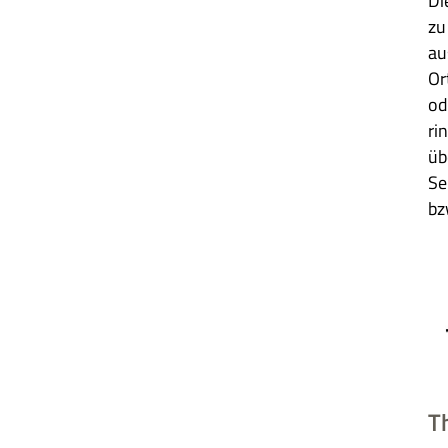
Die
zu
au
Or
od
ri
üb
Sei
bz
T