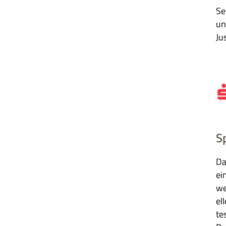
Sei
un
Ju
S
Da
ein
we
el­
te