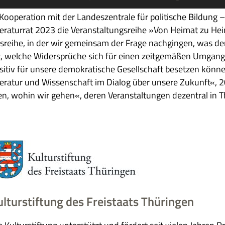
 Koope­ra­tion mit der Lan­des­zen­trale für poli­ti­sche Bil­dung
te­ra­tur­rat 2023 die Ver­an­stal­tungs­reihe »Von Hei­mat zu H
s­reihe, in der wir gemein­sam der Frage nach­gin­gen, was de
t, wel­che Wider­sprü­che sich für einen zeit­ge­mä­ßen Umgan
si­tiv für unsere demo­kra­ti­sche Gesell­schaft beset­zen kön
te­ra­tur und Wis­sen­schaft im Dia­log über unsere Zukunft«
n, wohin wir gehen«, deren Ver­an­stal­tun­gen dezen­tral in Thü
ulturstiftung des Freistaats Thüringen