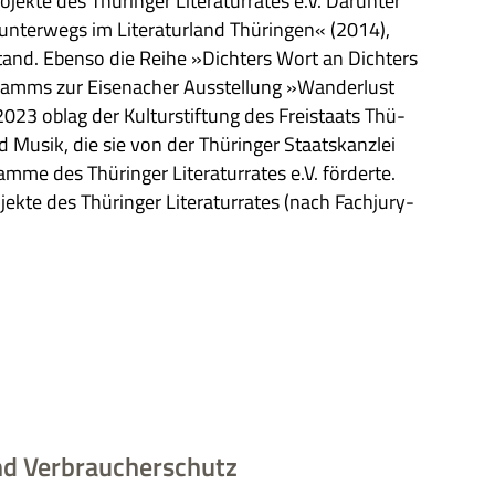
­jekte des Thü­rin­ger Lite­ra­tur­ra­tes e.V. Dar­un­ter
ter­wegs im Lite­ra­tur­land Thü­rin­gen« (2014),
stand. Ebenso die Reihe »Dich­ters Wort an Dich­ters
­gramms zur Eisen­acher Aus­stel­lung »Wan­der­lust
3 oblag der Kul­tur­stif­tung des Frei­staats Thü­
d Musik, die sie von der Thü­rin­ger Staats­kanz­lei
e des Thü­rin­ger Lite­ra­tur­ra­tes e.V. för­derte.
jekte des Thü­rin­ger Lite­ra­tur­ra­tes (nach Fach­jury-
d Verbraucherschutz