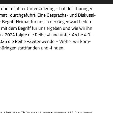
 – und mit ihrer Unter­stüt­zung – hat der Thü­rin­ger
ei­mat« durch­ge­führt. Eine Gesprächs- und Dis­kus­si­
r Begriff Hei­mat für uns in der Gegen­wart bedeu­
g mit dem Begriff für uns erge­ben und wie wir ihn
­nen. 2024 folgte die Reihe »Land unter. Arche 4.0 –
, 2025 die Reihe »Zei­ten­wende – Woher wir kom­
­rin­gen statt­fan­den und ‑fin­den.