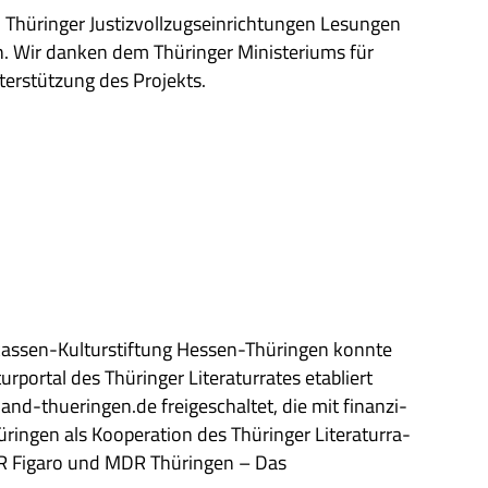
 Thü­rin­ger Justiz­voll­zugs­ein­rich­tun­gen Lesun­gen
Wir dan­ken dem Thü­rin­ger Mini­ste­ri­ums für
nter­stüt­zung des Projekts.
kas­sen-Kul­tur­stif­tung Hes­sen-Thü­rin­gen konnte
or­tal des Thü­rin­ger Lite­ra­tur­ra­tes eta­bliert
-thueringen.de frei­ge­schal­tet, die mit finan­zi­
rin­gen als Koope­ra­tion des Thü­rin­ger Lite­ra­tur­ra­
MDR Figaro und MDR Thü­rin­gen – Das