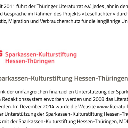
t 2011 führt der Thü­rin­ger Lite­ra­tur­rat e.V. jedes Jahr in den
d Gesprä­che im Rah­men des Pro­jekts »Lese­fluch­ten« durch. 
stiz, Migra­tion und Ver­brau­cher­schutz für die lang­jäh­rige U
parkassen-Kulturstiftung Hessen-Thüringen
nk der umfang­rei­chen finan­zi­el­len Unter­stüt­zung der Spar­
 Redak­ti­ons­sy­stem erwor­ben wer­den und 2008 das Lite­ra­tur­p
r­den. Im Dezem­ber 2014 wurde die Web­site www.literaturland
ler Unter­stüt­zung der Spar­kas­sen-Kul­tur­stif­tung Hes­sen-Thü­
s mit der Spar­kas­sen-Kul­tur­stif­tung Hes­sen-Thü­rin­gen, 