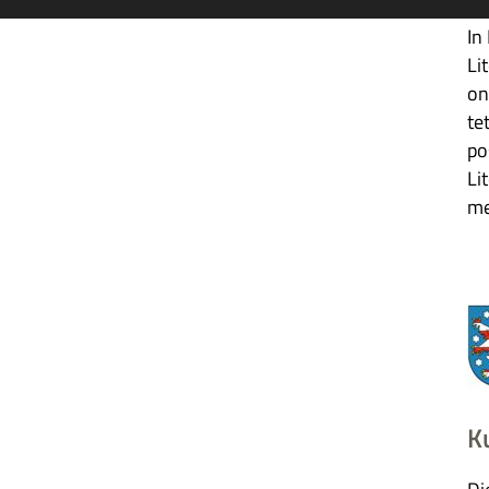
In
Li
on
te
po
Li
me
K