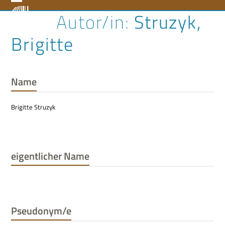
Skip
Open
Close
Struzyk,
to
content
mobile
mobile
Brigitte
menu
menu
Name
Brigitte Struzyk
eigentlicher Name
Pseudonym/e