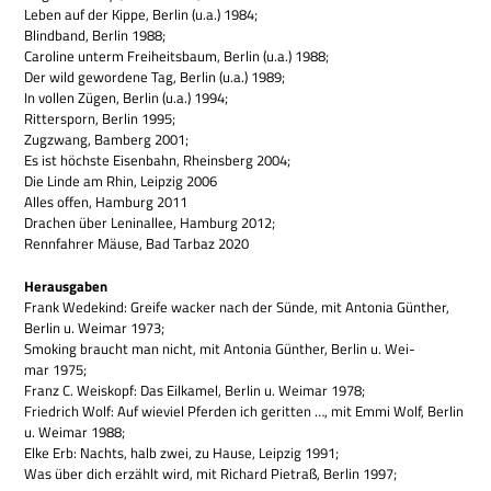
Leben auf der Kippe, Ber­lin (u.a.) 1984;
Blind­band, Ber­lin 1988;
Caro­line unterm Frei­heits­baum, Ber­lin (u.a.) 1988;
Der wild gewor­dene Tag, Ber­lin (u.a.) 1989;
In vol­len Zügen, Ber­lin (u.a.) 1994;
Rit­ter­sporn, Ber­lin 1995;
Zug­zwang, Bam­berg 2001;
Es ist höch­ste Eisen­bahn, Rheins­berg 2004;
Die Linde am Rhin, Leip­zig 2006
Alles offen, Ham­burg 2011
Dra­chen über Lenin­al­lee, Ham­burg 2012;
Renn­fah­rer Mäuse, Bad Tar­baz 2020
Her­aus­ga­ben
Frank Wede­kind: Greife wacker nach der Sünde, mit Anto­nia Gün­ther,
Ber­lin u. Wei­mar 1973;
Smo­king braucht man nicht, mit Anto­nia Gün­ther, Ber­lin u. Wei­
mar 1975;
Franz C. Weis­kopf: Das Eil­ka­mel, Ber­lin u. Wei­mar 1978;
Fried­rich Wolf: Auf wie­viel Pfer­den ich gerit­ten …, mit Emmi Wolf, Ber­lin
u. Wei­mar 1988;
Elke Erb: Nachts, halb zwei, zu Hause, Leip­zig 1991;
Was über dich erzählt wird, mit Richard Pietraß, Ber­lin 1997;