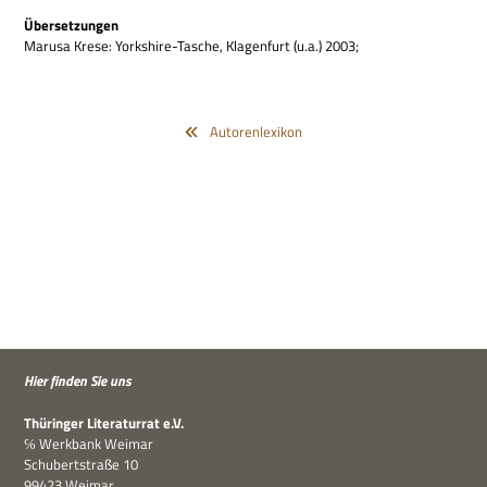
Über­set­zun­gen
Marusa Krese: York­shire-Tasche, Kla­gen­furt (u.a.) 2003;
Autorenlexikon
Hier fin­den Sie uns
Thü­rin­ger Lite­ra­tur­rat e.V.
℅ Werk­bank Weimar
Schu­bert­straße 10
99423 Weimar