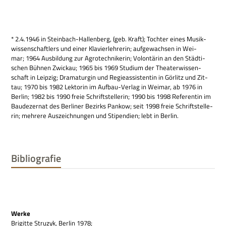
* 2.4.1946 in Stein­bach-Hal­len­berg, (geb. Kraft); Toch­ter eines Musik­
wis­sen­schaft­lers und einer Kla­vier­leh­re­rin; auf­ge­wach­sen in Wei­
mar; 1964 Aus­bil­dung zur Agro­tech­ni­ke­rin; Volon­tä­rin an den Städ­ti­
schen Büh­nen Zwickau; 1965 bis 1969 Stu­dium der Thea­ter­wis­sen­
schaft in Leip­zig; Dra­ma­tur­gin und Regie­as­si­sten­tin in Gör­litz und Zit­
tau; 1970 bis 1982 Lek­to­rin im Auf­bau-Ver­lag in Wei­mar, ab 1976 in
Ber­lin; 1982 bis 1990 freie Schrift­stel­le­rin; 1990 bis 1998 Refe­ren­tin im
Bau­de­zer­nat des Ber­li­ner Bezirks Pan­kow; seit 1998 freie Schrift­stel­le­
rin; meh­rere Aus­zeich­nun­gen und Sti­pen­dien; lebt in Berlin.
Bibliografie
Werke
Bri­gitte Stru­zyk, Ber­lin 1978;