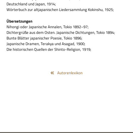
Deutsch­land und Japan, 1914;
Wör­ter­buch zur alt­ja­pa­ni­schen Lie­der­samm­lung Kokin­shu, 1925;
Über­set­zun­gen
Nihongi oder Japa­ni­sche Anna­len, Tokio 1892–97;
Dich­ter­grüße aus dem Osten. Japa­ni­sche Dich­tun­gen, Tokio 1894;
Bunte Blät­ter japa­ni­scher Poe­sie, Tokio 1896;
Japa­ni­sche Dra­men, Ter­akya und Asa­gad, 1900;
Die histo­ri­schen Quel­len der Shinto-Reli­gion, 1919;
Autorenlexikon