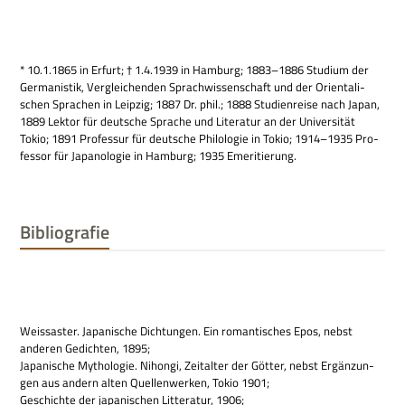
* 10.1.1865 in Erfurt; † 1.4.1939 in Ham­burg; 1883–1886 Stu­dium der
Ger­ma­ni­stik, Ver­glei­chen­den Sprach­wis­sen­schaft und der Ori­en­ta­li­
schen Spra­chen in Leip­zig; 1887 Dr. phil.; 1888 Stu­di­en­reise nach Japan,
1889 Lek­tor für deut­sche Spra­che und Lite­ra­tur an der Uni­ver­si­tät
Tokio; 1891 Pro­fes­sur für deut­sche Phi­lo­lo­gie in Tokio; 1914–1935 Pro­
fes­sor für Japa­no­lo­gie in Ham­burg; 1935 Emeritierung.
Bibliografie
Weissa­ster. Japa­ni­sche Dich­tun­gen. Ein roman­ti­sches Epos, nebst
ande­ren Gedich­ten, 1895;
Japa­ni­sche Mytho­lo­gie. Nihongi, Zeit­al­ter der Göt­ter, nebst Ergän­zun­
gen aus andern alten Quel­len­wer­ken, Tokio 1901;
Geschichte der japa­ni­schen Lit­te­ra­tur, 1906;