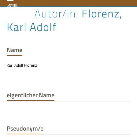
Skip
Open
Close
Florenz,
to
content
mobile
mobile
Karl Adolf
menu
menu
Name
Karl Adolf Florenz
eigentlicher Name
Pseudonym/e