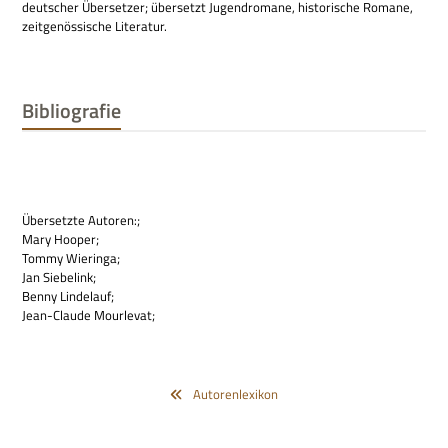
deut­scher Über­set­zer; über­setzt Jugend­ro­mane, histo­ri­sche Romane,
zeit­ge­nös­si­sche Literatur.
Bibliografie
Über­setzte Autoren:;
Mary Hooper;
Tommy Wieringa;
Jan Siebelink;
Benny Lindelauf;
Jean-Claude Mourlevat;
Autorenlexikon