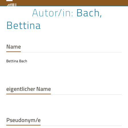
Skip
Open
Close
Bach,
to
content
mobile
mobile
Bettina
menu
menu
Name
Bettina Bach
eigentlicher Name
Pseudonym/e