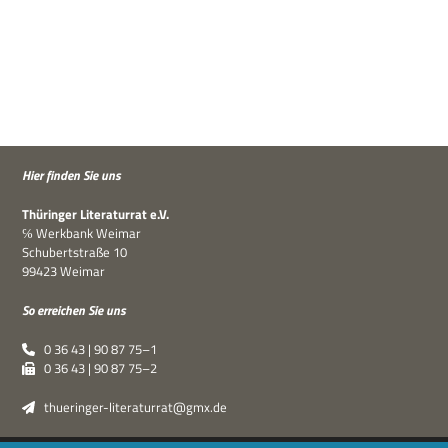
Hier fin­den Sie uns
Thü­rin­ger Lite­ra­tur­rat e.V.
℅ Werk­bank Weimar
Schu­bert­straße 10
99423 Weimar
So errei­chen Sie uns
0 36 43 | 90 87 75–1
0 36 43 | 90 87 75–2
thueringer-literaturrat@gmx.de