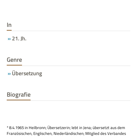
In
21. Jh.
Genre
Übersetzung
Biografie
* 8.4.1965 in Heil­bronn; Über­set­ze­rin; lebt in Jena; über­setzt aus dem
Fran­zö­si­schen, Eng­li­schen, Nie­der­län­di­schen; Mit­glied des Ver­ban­des