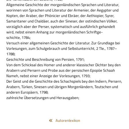
All­ge­meine Geschichte der mor­gen­län­di­schen Spra­chen und Lite­ra­tur,
wor­in­nen von Spra­chen und Lite­ra­tur der Arme­nier, der Aegyp­ter und
Kop­ten, der Ara­ber, der Phö­ni­cier und Ebräer, der Aethio­pier, Syrer,
Sama­ri­ta­ner und Chaldäer, auch der Sine­ser, der ost­in­di­schen Völ­ker,
vor­züg­lich aber der Per­ser, syste­ma­tisch und aus­führ­lich gehan­delt
wird, nebst einem Anhang zur mor­gen­län­di­schen Schrift­ge­
schichte, 1784;
Ver­such einer all­ge­mei­nen Geschichte der Lite­ra­tur. Zur Grund­lage bei
Vor­le­sun­gen, zum Schul­ge­brauch und Selbst­un­ter­richt, 2 Tle., 1787–
1788;
Geschichte und Beschrei­bung von Per­sien, 1791;
Von dem Schick­sal des Homer und ande­rer klas­si­scher Dich­ter bey den
Ara­bern und Per­sern und Probe aus der per­si­schen Epo­pöe Schaah
Nameh, nebst einer Anzeige der Vor­le­sun­gen, 1793;
Der Geist und die Geschichte des Schach­spiels bey den Indi­ern, Per­sern,
Ara­bern, Tür­ken, Sine­sen und übri­gen Mor­gen­län­dern, Teut­schen und
ande­ren Euro­pä­ern, 1798;
zahl­rei­che Über­set­zun­gen und Herausgaben;
Autorenlexikon