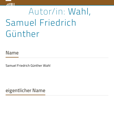
Skip
Open
Close
Wahl,
to
content
mobile
mobile
Samuel Friedrich
menu
menu
Günther
Name
Samuel Friedrich Günther Wahl
eigentlicher Name