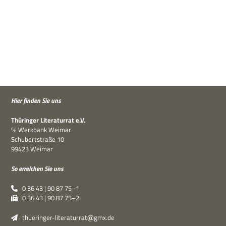
Hier fin­den Sie uns
Thü­rin­ger Lite­ra­tur­rat e.V.
℅ Werk­bank Weimar
Schu­bert­straße 10
99423 Weimar
So errei­chen Sie uns
0 36 43 | 90 87 75–1
0 36 43 | 90 87 75–2
thueringer-literaturrat@gmx.de