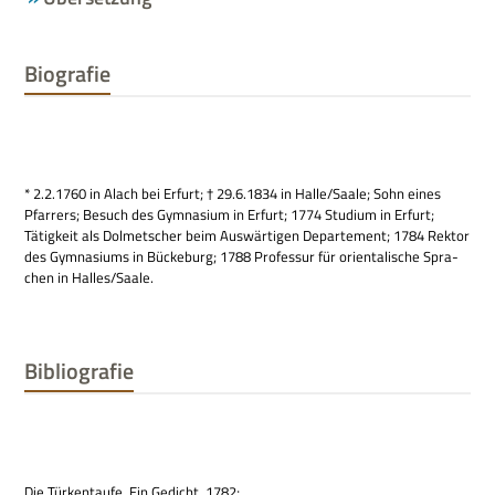
Biografie
* 2.2.1760 in Alach bei Erfurt; † 29.6.1834 in Halle/Saale; Sohn eines
Pfar­rers; Besuch des Gym­na­sium in Erfurt; 1774 Stu­dium in Erfurt;
Tätig­keit als Dol­met­scher beim Aus­wär­ti­gen Depar­te­ment; 1784 Rek­tor
des Gym­na­si­ums in Bücke­burg; 1788 Pro­fes­sur für ori­en­ta­li­sche Spra­
chen in Halles/Saale.
Bibliografie
Die Tür­ken­taufe. Ein Gedicht, 1782;