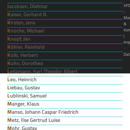
Jacobsen, Dietmar
XP
:
Kaiser, Gerhard R.
Ma
Kirsten, Jens
&
Knoche, Michael
Kom
|
Knopf, Jan
Imp
Köhler, Reinhold
·
Kolb, Herbert
Dat
Kuhn, Dorothea
Leitzmann, Karl Theodor Albert
Leo, Heinrich
Liebau, Gustav
Lublinski, Samuel
Manger, Klaus
Manso, Johann Caspar Friedrich
Metz, Ilse Gertrud Luise
Mohr, Gustav