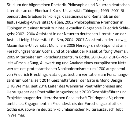
Stu­dium der All­ge­mei­nen Rhe­to­rik, Phi­lo­so­phie und Neue­ren deut­schen
Lite­ra­tur an der Eber­hard-Karls-Uni­ver­si­tät Tübin­gen; 1999–2001 Sti­
pen­diat des Gra­du­ier­ten­kol­legs Klas­si­zis­mus und Roman­tik an der
Justus-Lie­big-Uni­ver­si­tät Gie­ßen; 2002 Phi­lo­so­phi­sche Pro­mo­tion in
Tübin­gen mit einer Arbeit zur intel­lek­tu­el­len Bio­gra­phie Fried­rich Schle­
gels; 2002–2004 Assi­stent in der Neue­ren deut­schen Lite­ra­tur an der
Justus-Lie­big-Uni­ver­si­tät Gie­ßen, 2004–2007 Assi­stent an der Lud­wig-
Maxi­mi­li­ans-Uni­ver­si­tät Mün­chen; 2008 Her­zog-Ernst-Sti­pen­diat am
For­schungs­zen­trum Gotha und Sti­pen­diat der Klas­sik Stif­tung Wei­mar;
2009 Mit­ar­bei­ter am For­schungs­zen­trum Gotha; 2010–2012 DFG-Pro­
jekt »Erschlie­ßung, Aus­wer­tung und Ana­lyse eines euro­päi­schen Netz­
wer­kes des pro­te­stan­ti­schen Non­kon­for­mis­mus um 1700 aus­ge­hend
von Fried­rich Breck­lings ›cata­lo­gus tes­tium veri­ta­tis‹« am For­schungs­
zen­trum Gotha; seit 2014 Geschäfts­füh­rer der Gato & Mono Design
OHG Wei­mar; seit 2016 Lei­ter des Wei­ma­rer Poet­ry­film­prei­ses und
Her­aus­ge­ber des Poet­ry­film Maga­zins; seit 2020 Geschäfts­füh­rer und
Pro­jekt­ma­na­ger der Lite­ra­ri­schen Gesell­schaft Thü­rin­gen e.V.; ehren­
amt­li­ches Enga­ge­ment im Freun­des­kreis der For­schungs­bi­blio­thek
Gotha e.V. sowie im deutsch-kolum­bia­ni­schen Kul­tur­aus­tausch; lebt
in Weimar.