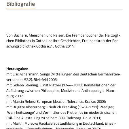
Bibliografie
Von Büchern, Men­schen und Rei­sen. Die Frem­den­bü­cher der Her­zog­li­
chen Biblio­thek in Gotha und ihre Geschich­ten, Freun­des­kreis der For­
schungs­bi­blio­thek Gotha e.V. , Gotha 2014;
Her­aus­ga­ben
mit Eric Acher­mann: Songs (Mit­tei­lun­gen des Deut­schen Ger­ma­ni­sten­
ver­ban­des 52.2). Bie­le­feld 2005;
mit Gideon Sti­ening: Ernst Plat­ner (1744–1818). Kon­stel­la­tio­nen der
Auf­klä­rung zwi­schen Phi­lo­so­phie, Medi­zin und Anthro­po­lo­gie. Ham­
burg 2007;
mit Mar­cin Rebes: Euro­pean Ideas on Tole­rance. Kra­kau 2009;
mit Bri­gitte Klo­ster­berg: Fried­rich Breck­ling (1629–1711): Pre­di­ger,
‚Wahr­heits­zeuge‘ und Ver­mitt­ler des Pie­tis­mus im nie­der­län­di­schen
Exil. Eine Aus­stel­lung zu sei­nem 300. Todes­tag. Halle 2011;
mit Mar­tin Mul­sow: Radi­kale Spät­auf­klä­rung in Deutsch­land. Ein­zel­
schick­sale – Kon­stel­la­tio­nen – Netz­werke. Ham­burg 2012;