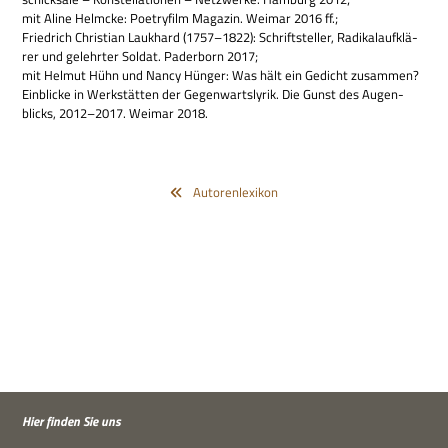
mit Aline Helmcke: Poet­ry­film Maga­zin. Wei­mar 2016 ff.;
Fried­rich Chri­stian Lauk­hard (1757–1822): Schrift­stel­ler, Radi­kal­auf­klä­
rer und gelehr­ter Sol­dat. Pader­born 2017;
mit Hel­mut Hühn und Nancy Hün­ger: Was hält ein Gedicht zusam­men?
Ein­blicke in Werk­stät­ten der Gegen­warts­ly­rik. Die Gunst des Augen­
blicks, 2012–2017. Wei­mar 2018.
Autorenlexikon
Hier fin­den Sie uns