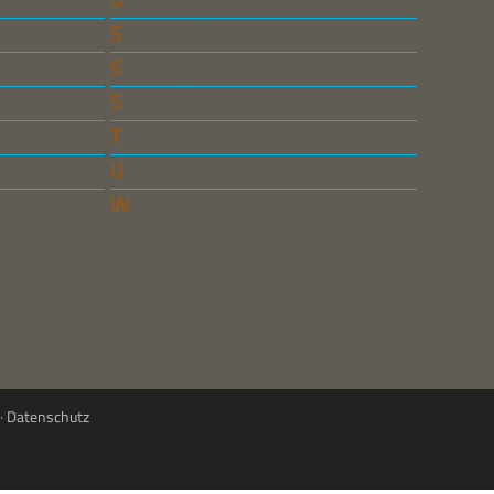
Schatz, Georg
Scheer, Udo
Schumann, Albert
Theml, Christine
Uhde-Bernays, Hermann
Wittich, Manfred
·
Datenschutz