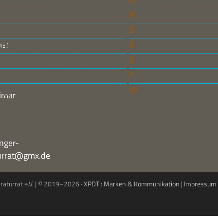
Rapp, Julius Franz
Reimann, Angelika
Schaubach, Friedrich
Schaumann, Gerhard
Scheidemantel, Eduard
Schmidt, Günter
mar
Seifert, Andreas
Straub, Martin
Traut, Heinrich Theodor
Tümmler, Hans
Unger, Torsten
Wahl, Hans
imar
nger-
turrat@gmx.de
eraturrat e.V. | © 2019–2026 ·
XPDT : Marken & Kommunikation
|
Impressum