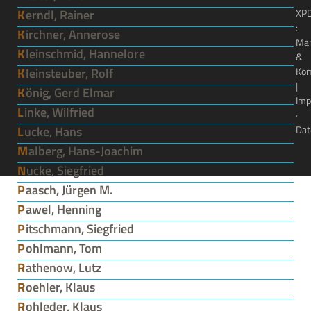
Kerndl, Rainer
XP
:
Kirchner, Annerose
Ma
Kleinschmid, Hannelore
&
Kleinsteuber, Rolf
Kom
|
König, Gerd Elmar
Imp
Linke, Wilfried
·
Lucke, Hans
Dat
Malberg, Hans-Joachim
Nucke, Siegfried
Paasch, Jürgen M.
Pawel, Henning
Pitschmann, Siegfried
Pohlmann, Tom
Rathenow, Lutz
Roehler, Klaus
Rohleder, Klaus