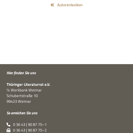
Autorenlexikon
Hier fin­den Sie uns
Thü­rin­ger Lite­ra­tur­rat e.V.
℅ Werk­bank Weimar
Schu­bert­straße 10
99423 Weimar
So errei­chen Sie uns
0 36 43 | 90 87 75–1
0 36 43 | 90 87 75–2