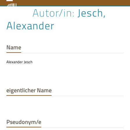
Skip
Open
Close
Jesch,
to
content
mobile
mobile
Alexander
menu
menu
Name
Alexander Jesch
eigentlicher Name
Pseudonym/e