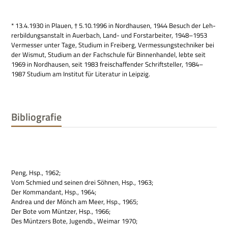
* 13.4.1930 in Plauen, † 5.10.1996 in Nord­hau­sen, 1944 Besuch der Leh­
rer­bil­dungs­an­stalt in Auer­bach, Land- und Forst­ar­bei­ter, 1948–1953
Ver­mes­ser unter Tage, Stu­dium in Frei­berg, Ver­mes­sungs­tech­ni­ker bei
der Wis­mut, Stu­dium an der Fach­schule für Bin­nen­han­del, lebte seit
1969 in Nord­hau­sen, seit 1983 frei­schaf­fen­der Schrift­stel­ler, 1984–
1987 Stu­dium am Insti­tut für Lite­ra­tur in Leipzig.
Bibliografie
Peng, Hsp., 1962;
Vom Schmied und sei­nen drei Söh­nen, Hsp., 1963;
Der Kom­man­dant, Hsp., 1964;
Andrea und der Mönch am Meer, Hsp., 1965;
Der Bote vom Münt­zer, Hsp., 1966;
Des Münt­zers Bote, Jugendb., Wei­mar 1970;