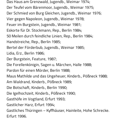
Das Haus am Grenz­wald, Jugendb., Wei­mar 1974;
Der Teu­fel vom Bären­moor, Jugendb., Wei­mar 1975;
Der Schmied von Burg Glei­chen, Jugendb., Wei­mar 1976;
Vier gegen Napo­leon, Jugendb., Wei­mar 1978;
Feuer im Burg­stein, Jugendb., Wei­mar 1981;
Eskorte für Dr. Stock­mann, Rep., Ber­lin 1984;
50 Mei­len durch feind­li­che Linien, Rep., Ber­lin 1984;
Hand­strei­che, Rep., Ber­lin 1985;
Ber­tel der För­der­bub, Jugendb., Wei­mar 1985;
Lidia, Erz., Ber­lin 1986;
Der Burg­stein, Fea­ture, 1987;
Die Forel­len­kö­ni­gin, Sagen u. Mär­chen, Halle 1988;
Par­don für einen Mör­der, Ber­lin 1988;
Maus Mat­hilde und das Unge­heuer, Kin­derb., Pößneck 1988;
Am Wald­rand, Kin­derb., Pößneck 1989;
Die Bot­schaft, Kin­derb., Ber­lin 1990;
Die Igel­hoch­zeit, Kin­derb., Pößneck 1990;
Gast­höfe im Vogt­land, Erfurt 1993;
Gast­li­cher Harz, Erfurt 1994;
Gast­li­ches Thü­rin­gen – Kyff­häu­ser, Hain­leite, Hohe Schrecke.
Erfurt 1996.