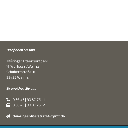
Hier fin­den Sie uns
Thü­rin­ger Lite­ra­tur­rat e.V.
℅ Werk­bank Weimar
Schu­bert­straße 10
99423 Weimar
So errei­chen Sie uns
0 36 43 | 90 87 75–1
0 36 43 | 90 87 75–2
thueringer-literaturrat@gmx.de