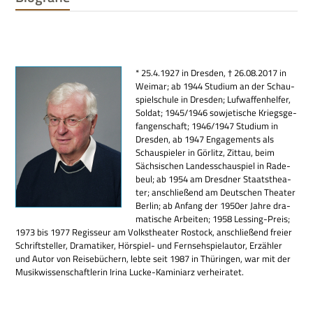
* 25.4.1927 in Dres­den, † 26.08.2017 in
Wei­mar; ab 1944 Stu­dium an der Schau­
spiel­schule in Dres­den; Luf­waf­fen­hel­fer,
Sol­dat; 1945/1946 sowje­ti­sche Kriegs­ge­
fan­gen­schaft; 1946/1947 Stu­dium in
Dres­den, ab 1947 Enga­ge­ments als
Schau­spie­ler in Gör­litz, Zit­tau, beim
Säch­si­schen Lan­des­schau­spiel in Rade­
beul; ab 1954 am Dresd­ner Staats­thea­
ter; anschlie­ßend am Deut­schen Thea­ter
Ber­lin; ab Anfang der 1950
er
Jahre dra­
ma­ti­sche Arbei­ten; 1958 Les­sing-Preis;
1973 bis 1977 Regis­seur am Volks­thea­ter Rostock, anschlie­ßend freier
Schrift­stel­ler, Dra­ma­ti­ker, Hör­spiel- und Fern­seh­spiel­au­tor, Erzäh­ler
und Autor von Rei­se­bü­chern, lebte seit 1987 in Thü­rin­gen, war mit der
Musik­wis­sen­schaft­le­rin Irina Lucke-Kami­niarz verheiratet.