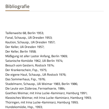
Bibliografie
Tail­len­weite 68, Ber­lin 1953;
Fanal, Schausp., UA Dres­den 1953;
Kau­tion, Schausp., UA Dres­den 1957;
Der Kel­ler, UA Dres­den 1957;
Der Kel­ler, Ber­lin 1958;
Mäßi­gung ist aller Laster Anfang, Ber­lin 1969;
Sata­ni­sche Komö­die 1962, UA Ber­lin 1974;
Besuch vom Gestern, Rostock 1974;
Der Kran­ken­schein, Fsp., 1975;
Die eigene Haut, Schausp., UA Rostock 1976;
Das Som­mer­haus, Fsp., 1976;
Sta­del­mann, Schausp., UA Wei­mar 1983, Ber­lin 1986;
Die Leute von Züde­row, Fern­seh­se­rie, 1984;
Goe­thes Wei­mar, mit Irina Lucke-Kami­niarz, Ham­burg 1991;
Klas­si­sches Wei­mar, mit Irina Lucke-Kami­niarz, Ham­burg 1993;
Thü­rin­gen, mit Irina Lucke-Kami­niarz, Ham­burg 1993;
Hun­de­ko­mö­die, Hsp., 1993;