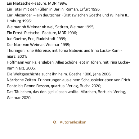
Ein Nietz­sche-Fea­ture, MDR 1994;
Ein Toter mit den Füßen in Ber­lin, Roman, Erfurt 1995;
Carl Alex­an­der – ein deut­scher Fürst zwi­schen Goe­the und Wil­helm II.,
Lim­burg 1995;
Wei­mar oh Wei­mar oh wei, Sati­ren, Wei­mar 1995;
Ein Ernst-Riet­schel-Fea­ture, MDR 1996;
Jud Goe­the, Erz., Rudol­stadt 1999;
Der Narr von Wei­mar, Wei­mar 1999;
Thü­rin­gen. Eine Bild­reise, mit Toma Babo­vic und Irina Lucke-Kami­
niarz, 2001;
Hoff­mann von Fal­lers­le­ben. Alles Schöne lebt in Tönen, mit Irina Lucke-
Kami­niarz, 2006;
Die Welt­ge­schichte sucht ihn heim. Goe­the 1806, Jena 2006;
När­ri­sche Zei­ten. Erin­ne­run­gen aus einem Schau­spie­ler­le­ben von Erich
Ponto bis Benno Bes­son, quar­tus-Ver­lag, Bucha 2020;
Das Täub­chen, das den Igel küs­sen wollte. Mär­chen, Ber­tuch-Ver­lag,
Wei­mar 2020.
Autorenlexikon