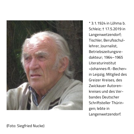
* 3.1.1924 in Löhma b.
Schleiz; † 17.5.2019 in
Lan­gen­wet­zen­dorf;
Tisch­ler, Berufs­schul­
leh­rer, Jour­na­list,
Betriebs­zei­tungs­re­
dak­teur; 1964–1965
Lite­ra­tur­in­sti­tut
»Johannes‑R.-Becher«
in Leip­zig; Mit­glied des
Grei­zer Krei­ses, des
Zwickauer Autoren­
krei­ses und des Ver­
ban­des Deut­scher
Schrift­stel­ler Thü­rin­
gen; lebte in
Langenwetzendorf.
(Foto: Sieg­fried Nucke)