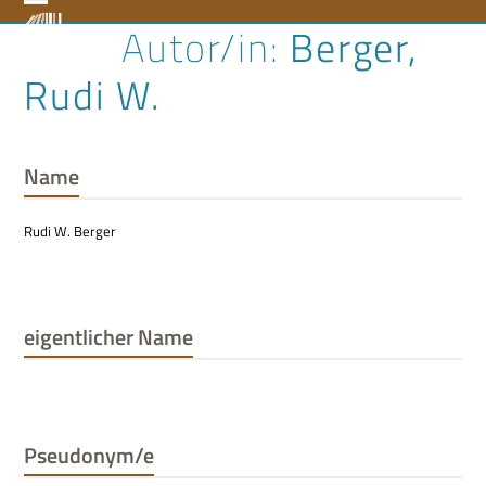
Skip
Open
Close
Berger,
to
content
mobile
mobile
Rudi W.
menu
menu
Name
Rudi W. Berger
eigentlicher Name
Pseudonym/e