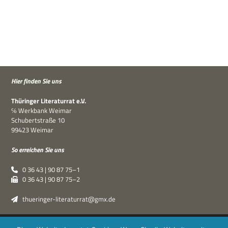
Hier fin­den Sie uns
Thü­rin­ger Lite­ra­tur­rat e.V.
℅ Werk­bank Weimar
Schu­bert­straße 10
99423 Weimar
So errei­chen Sie uns
0 36 43 | 90 87 75–1
0 36 43 | 90 87 75–2
thueringer-literaturrat@gmx.de
Thüringer Literaturrat e.V. | © 2019–2026 ·
XPDT : Marken &