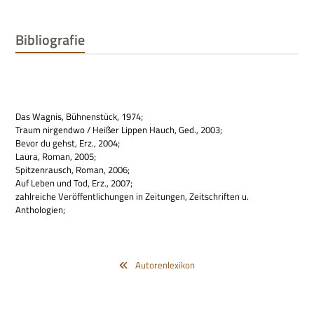
Bibliografie
Das Wag­nis, Büh­nen­stück, 1974;
Traum nir­gendwo / Hei­ßer Lip­pen Hauch, Ged., 2003;
Bevor du gehst, Erz., 2004;
Laura, Roman, 2005;
Spit­zen­rausch, Roman, 2006;
Auf Leben und Tod, Erz., 2007;
zahl­rei­che Ver­öf­fent­li­chun­gen in Zei­tun­gen, Zeit­schrif­ten u.
Anthologien;
Autorenlexikon