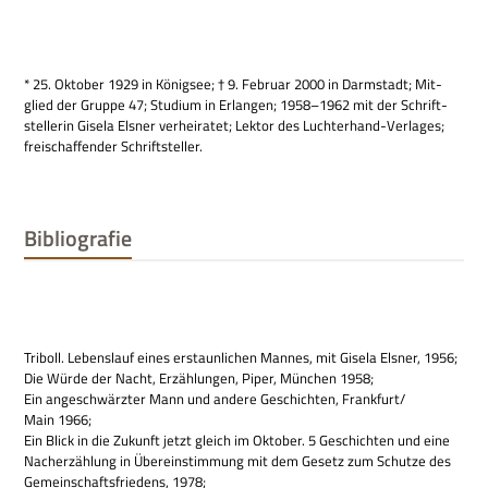
* 25. Okto­ber 1929 in König­see; † 9. Februar 2000 in Darm­stadt; Mit­
glied der Gruppe 47; Stu­dium in Erlan­gen; 1958–1962 mit der Schrift­
stel­le­rin Gisela Els­ner ver­hei­ra­tet; Lek­tor des Luch­ter­hand-Ver­la­ges;
frei­schaf­fen­der Schriftsteller.
Bibliografie
Tri­boll. Lebens­lauf eines erstaun­li­chen Man­nes, mit Gisela Els­ner, 1956;
Die Würde der Nacht, Erzäh­lun­gen, Piper, Mün­chen 1958;
Ein ange­schwärz­ter Mann und andere Geschich­ten, Frankfurt/
Main 1966;
Ein Blick in die Zukunft jetzt gleich im Okto­ber. 5 Geschich­ten und eine
Nach­er­zäh­lung in Über­ein­stim­mung mit dem Gesetz zum Schutze des
Gemein­schafts­frie­dens, 1978;