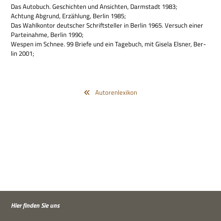
Das Auto­buch. Geschich­ten und Ansich­ten, Darm­stadt 1983;
Ach­tung Abgrund, Erzäh­lung, Ber­lin 1985;
Das Wahl­kon­tor deut­scher Schrift­stel­ler in Ber­lin 1965. Ver­such einer
Par­tei­nahme, Ber­lin 1990;
Wes­pen im Schnee. 99 Briefe und ein Tage­buch, mit Gisela Els­ner, Ber­
lin 2001;
Autorenlexikon
Hier fin­den Sie uns