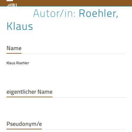
Skip
Open
Close
Roehler,
to
content
mobile
mobile
Klaus
menu
menu
Name
Klaus Roehler
eigentlicher Name
Pseudonym/e