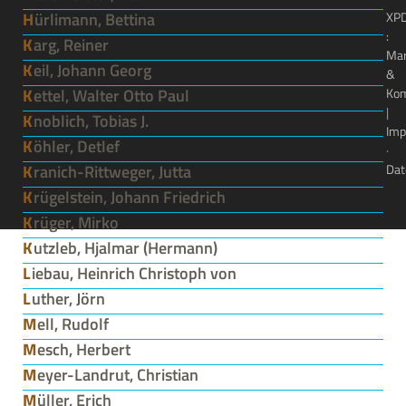
Hürlimann, Bettina
XP
:
Karg, Reiner
Ma
Keil, Johann Georg
&
Kettel, Walter Otto Paul
Kom
|
Knoblich, Tobias J.
Imp
Köhler, Detlef
·
Kranich-Rittweger, Jutta
Dat
Krügelstein, Johann Friedrich
Krüger, Mirko
Kutzleb, Hjalmar (Hermann)
Liebau, Heinrich Christoph von
Luther, Jörn
Mell, Rudolf
Mesch, Herbert
Meyer-Landrut, Christian
Müller, Erich