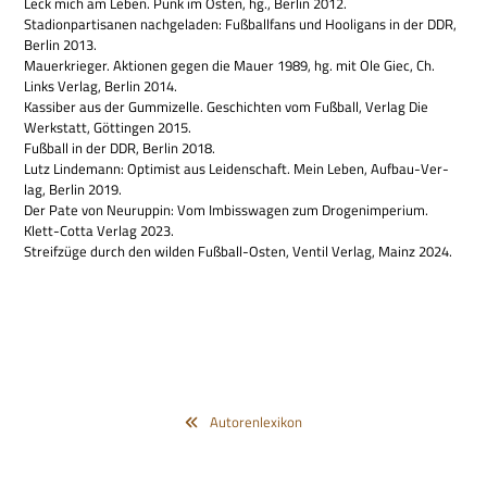
Leck mich am Leben. Punk im Osten, hg., Ber­lin 2012.
Sta­di­onpar­ti­sa­nen nach­ge­la­den: Fuß­ball­fans und Hoo­li­gans in der DDR,
Ber­lin 2013.
Mau­er­krie­ger. Aktio­nen gegen die Mauer 1989, hg. mit Ole Giec, Ch.
Links Ver­lag, Ber­lin 2014.
Kas­si­ber aus der Gum­mi­zelle. Geschich­ten vom Fuß­ball, Ver­lag Die
Werk­statt, Göt­tin­gen 2015.
Fuß­ball in der DDR, Ber­lin 2018.
Lutz Lin­de­mann: Opti­mist aus Lei­den­schaft. Mein Leben, Auf­bau-Ver­
lag, Ber­lin 2019.
Der Pate von Neu­rup­pin: Vom Imbiss­wa­gen zum Dro­gen­im­pe­rium.
Klett-Cotta Ver­lag 2023.
Streif­züge durch den wil­den Fuß­ball-Osten, Ven­til Ver­lag, Mainz 2024.
Autorenlexikon