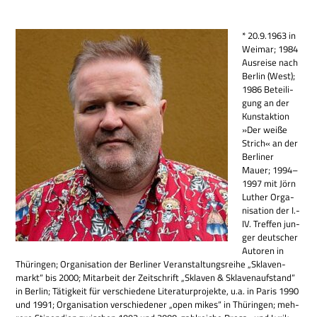
* 20.9.1963 in
Wei­mar; 1984
Aus­reise nach
Ber­lin (West);
1986 Betei­li­
gung an der
Kunst­ak­tion
»Der weiße
Strich« an der
Ber­li­ner
Mauer; 1994–
1997 mit Jörn
Luther Orga­
ni­sa­tion der I.-
IV. Tref­fen jun­
ger deut­scher
Autoren in
Thü­rin­gen; Orga­ni­sa­tion der Ber­li­ner Ver­an­stal­tungs­reihe „Skla­ven­
markt“ bis 2000; Mit­ar­beit der Zeit­schrift „Skla­ven & Skla­ven­auf­stand“
in Ber­lin; Tätig­keit für ver­schie­dene Lite­ra­tur­pro­jekte, u.a. in Paris 1990
und 1991; Orga­ni­sa­tion ver­schie­de­ner „open mikes“ in Thü­rin­gen; meh­