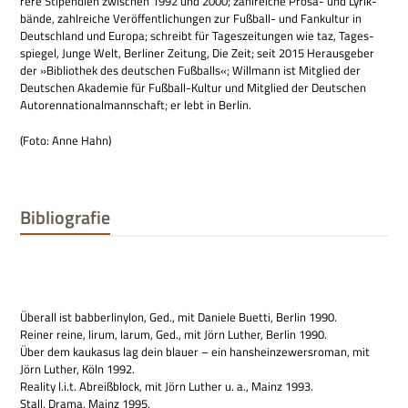
rere Sti­pen­dien zwi­schen 1992 und 2000; zahl­rei­che Prosa- und Lyrik­
bände, zahl­rei­che Ver­öf­fent­li­chun­gen zur Fuß­ball- und Fan­kul­tur in
Deutsch­land und Europa; schreibt für Tages­zei­tun­gen wie taz, Tages­
spie­gel, Junge Welt, Ber­li­ner Zei­tung, Die Zeit; seit 2015 Her­aus­ge­ber
der »Biblio­thek des deut­schen Fuß­balls«; Will­mann ist Mit­glied der
Deut­schen Aka­de­mie für Fuß­ball-Kul­tur und Mit­glied der Deut­schen
Autoren­na­tio­nal­mann­schaft; er lebt in Berlin.
(Foto: Anne Hahn)
Bibliografie
Über­all ist bab­ber­li­nylon, Ged., mit Daniele Buetti, Ber­lin 1990.
Rei­ner reine, lirum, larum, Ged., mit Jörn Luther, Ber­lin 1990.
Über dem kau­ka­sus lag dein blauer – ein hans­hein­ze­wers­ro­man, mit
Jörn Luther, Köln 1992.
Rea­lity l.i.t. Abreiß­block, mit Jörn Luther u. a., Mainz 1993.
Stall, Drama, Mainz 1995.