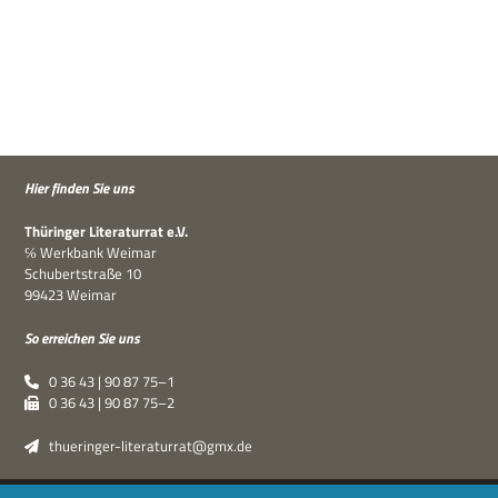
Hier fin­den Sie uns
Thü­rin­ger Lite­ra­tur­rat e.V.
℅ Werk­bank Weimar
Schu­bert­straße 10
99423 Weimar
So errei­chen Sie uns
0 36 43 | 90 87 75–1
0 36 43 | 90 87 75–2
thueringer-literaturrat@gmx.de