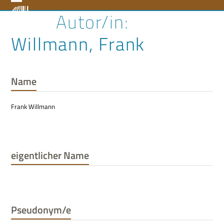
Skip
Open
Close
to
content
mobile
mobile
Willmann, Frank
menu
menu
Name
Frank Willmann
eigentlicher Name
Pseudonym/e