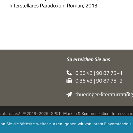
Inter­stel­la­res Para­do­xon, Roman, 2013;
So errei­chen Sie uns
0 36 43 | 90 87 75–1
0 36 43 | 90 87 75–2
thueringer-literaturrat@
eraturrat e.V. | © 2019–2026 ·
XPDT : Marken & Kommunikation
|
Impressum
nn Sie die Website weiter nutzen, gehen wir von Ihrem Einverständnis 