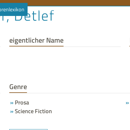
r, Detlef
orenlexikon
Literaturlandschaft
Literaturland Thüringe
eigentlicher Name
Genre
Prosa
Science Fiction