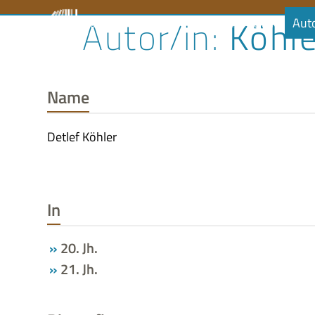
Skip
Köhle
Literaturrat
Kalender
Audiobibliothek
Aut
to
content
Name
Detlef Köhler
In
20. Jh.
21. Jh.