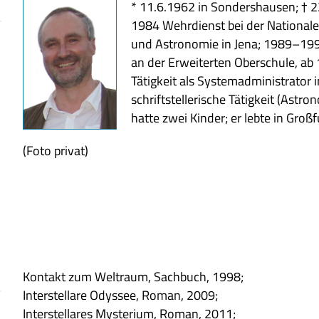
* 11.6.1962 in Son­ders­hau­sen; † 
1984 Wehr­dienst bei der Natio­na­
und Astro­no­mie in Jena; 1989–1994 
an der Erwei­ter­ten Ober­schule, a
Tätig­keit als System­ad­mi­ni­stra­to
schrift­stel­le­ri­sche Tätig­keit (Ast
hatte zwei Kin­der; er lebte in Groß
(Foto pri­vat)
Kon­takt zum Welt­raum, Sach­buch, 1998;
Inter­stel­lare Odys­see, Roman, 2009;
Inter­stel­la­res Myste­rium, Roman, 2011;