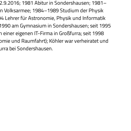
22.9.2016; 1981 Abitur in Son­ders­hau­sen; 1981–
len Volks­ar­mee; 1984–1989 Stu­dium der Phy­sik
Leh­rer für Astro­no­mie, Phy­sik und Infor­ma­tik
b 1990 am Gym­na­sium in Son­ders­hau­sen; seit 1995
r in einer eige­nen IT-Firma in Groß­furra; seit 1998
ro­no­mie und Raum­fahrt); Köh­ler war ver­hei­ra­tet und
­furra bei Sondershausen.