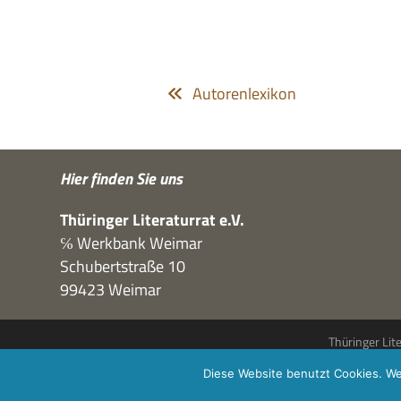
Autorenlexikon
Hier fin­den Sie uns
Thü­rin­ger Lite­ra­tur­rat e.V.
℅ Werk­bank Weimar
Schu­bert­straße 10
99423 Weimar
Thüringer Lit
Diese Website benutzt Cookies. We