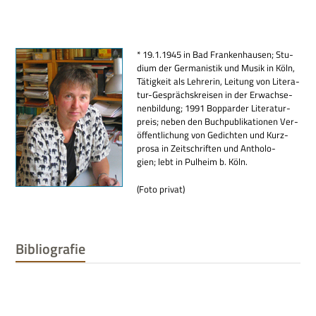
* 19.1.1945 in Bad Fran­ken­hau­sen; Stu­
dium der Ger­ma­ni­stik und Musik in Köln,
Tätig­keit als Leh­re­rin, Lei­tung von Lite­ra­
tur-Gesprächs­krei­sen in der Erwach­se­
nen­bil­dung; 1991 Bop­par­der Lite­ra­tur­
preis; neben den Buch­pu­bli­ka­tio­nen Ver­
öf­fent­li­chung von Gedich­ten und Kurz­
prosa in Zeit­schrif­ten und Antho­lo­
gien; lebt in Pul­heim b. Köln.
(Foto pri­vat)
Bibliografie