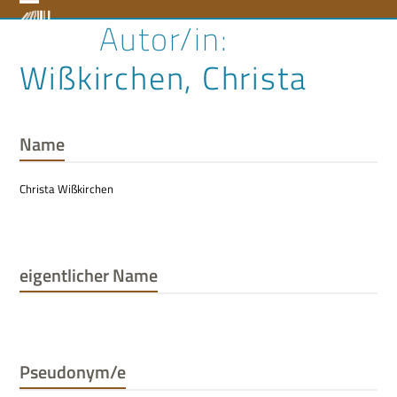
Skip
Open
Close
to
content
mobile
mobile
Wißkirchen, Christa
menu
menu
Name
Christa Wißkirchen
eigentlicher Name
Pseudonym/e