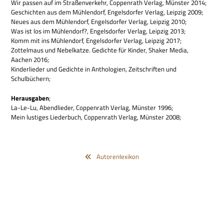
Wir pas­sen auf im Stra­ßen­ver­kehr, Cop­pen­rath Ver­lag, Mün­ster 2014;
Geschich­ten aus dem Müh­len­dorf, Engels­dor­fer Ver­lag, Leip­zig 2009;
Neues aus dem Müh­len­dorf, Engels­dor­fer Ver­lag, Leip­zig 2010;
Was ist los im Müh­len­dorf?, Engels­dor­fer Ver­lag, Leip­zig 2013;
Komm mit ins Müh­len­dorf, Engels­dor­fer Ver­lag, Leip­zig 2017;
Zot­tel­maus und Nebel­katze. Gedichte für Kin­der, Shaker Media,
Aachen 2016;
Kin­der­lie­der und Gedichte in Antho­lo­gien, Zeit­schrif­ten und
Schulbüchern;
Her­aus­ga­ben
;
La-Le-Lu, Abend­lie­der, Cop­pen­rath Ver­lag, Mün­ster 1996;
Mein lusti­ges Lie­der­buch, Cop­pen­rath Ver­lag, Mün­ster 2008;
Autorenlexikon