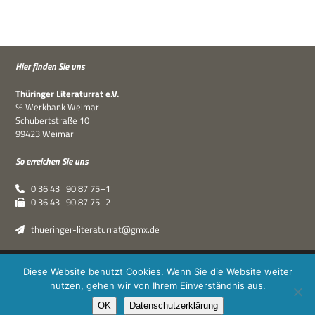
Hier fin­den Sie uns
Thü­rin­ger Lite­ra­tur­rat e.V.
℅ Werk­bank Weimar
Schu­bert­straße 10
99423 Weimar
So errei­chen Sie uns
0 36 43 | 90 87 75–1
0 36 43 | 90 87 75–2
thueringer-literaturrat@gmx.de
Thüringer Literaturrat e.V. | © 2019–2026 ·
XPDT : Marken &
Diese Website benutzt Cookies. Wenn Sie die Website weiter
Kommunikation
|
Impressum
·
Datenschutz
nutzen, gehen wir von Ihrem Einverständnis aus.
OK
Datenschutzerklärung