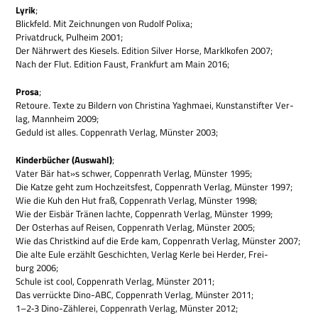
Lyrik
;
Blick­feld. Mit Zeich­nun­gen von Rudolf Polixa;
Pri­vat­druck, Pul­heim 2001;
Der Nähr­wert des Kie­sels. Edi­tion Sil­ver Horse, Mar­klk­ofen 2007;
Nach der Flut. Edi­tion Faust, Frank­furt am Main 2016;
Prosa
;
Retoure. Texte zu Bil­dern von Chri­stina Yagh­maei, Kunst­an­stif­ter Ver­
lag, Mann­heim 2009;
Geduld ist alles. Cop­pen­rath Ver­lag, Mün­ster 2003;
Kin­der­bü­cher (Aus­wahl)
;
Vater Bär hat»s schwer, Cop­pen­rath Ver­lag, Mün­ster 1995;
Die Katze geht zum Hoch­zeits­fest, Cop­pen­rath Ver­lag, Mün­ster 1997;
Wie die Kuh den Hut fraß, Cop­pen­rath Ver­lag, Mün­ster 1998;
Wie der Eis­bär Trä­nen lachte, Cop­pen­rath Ver­lag, Mün­ster 1999;
Der Oster­has auf Rei­sen, Cop­pen­rath Ver­lag, Mün­ster 2005;
Wie das Christ­kind auf die Erde kam, Cop­pen­rath Ver­lag, Mün­ster 2007;
Die alte Eule erzählt Geschich­ten, Ver­lag Kerle bei Her­der, Frei­
burg 2006;
Schule ist cool, Cop­pen­rath Ver­lag, Mün­ster 2011;
Das ver­rückte Dino-ABC, Cop­pen­rath Ver­lag, Mün­ster 2011;
1–2‑3 Dino-Zäh­le­rei, Cop­pen­rath Ver­lag, Mün­ster 2012;