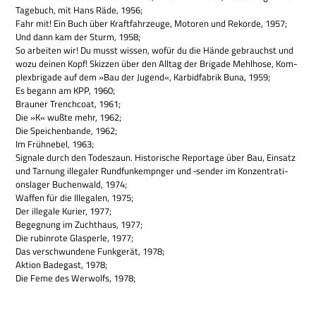
Tage­buch, mit Hans Räde, 1956;
Fahr mit! Ein Buch über Kraft­fahr­zeuge, Moto­ren und Rekorde, 1957;
Und dann kam der Sturm, 1958;
So arbei­ten wir! Du musst wis­sen, wofür du die Hände gebrauchst und
wozu dei­nen Kopf! Skiz­zen über den All­tag der Bri­gade Mehl­hose, Kom­
plex­bri­gade auf dem »Bau der Jugend«, Kar­bidfa­brik Buna, 1959;
Es begann am KPP, 1960;
Brau­ner Trench­coat, 1961;
Die »K« wußte mehr, 1962;
Die Spei­chen­bande, 1962;
Im Früh­ne­bel, 1963;
Signale durch den Todes­zaun. Histo­ri­sche Repor­tage über Bau, Ein­satz
und Tar­nung ille­ga­ler Rund­funk­empn­ger und ‑sen­der im Kon­zen­tra­ti­
ons­la­ger Buchen­wald, 1974;
Waf­fen für die Ille­ga­len, 1975;
Der ille­gale Kurier, 1977;
Begeg­nung im Zucht­haus, 1977;
Die rubin­rote Glas­perle, 1977;
Das ver­schwun­dene Funk­ge­rät, 1978;
Aktion Bade­gast, 1978;
Die Feme des Wer­wolfs, 1978;