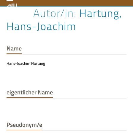
Skip
Open
Close
Hartung,
to
content
mobile
mobile
Hans-Joachim
menu
menu
Name
Hans-Joachim Hartung
eigentlicher Name
Pseudonym/e