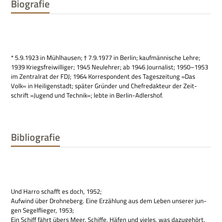
Biografie
* 5.9.1923 in Mühl­hau­sen; † 7.9.1977 in Ber­lin; kauf­män­ni­sche Lehre;
1939 Kriegs­frei­wil­li­ger; 1945 Neu­leh­rer; ab 1946 Jour­na­list; 1950–1953
im Zen­tral­rat der FDJ; 1964 Kor­re­spon­dent des Tages­zei­tung »Das
Volk« in Hei­li­gen­stadt; spä­ter Grün­der und Chef­re­dak­teur der Zeit­
schrift »Jugend und Tech­nik«; lebte in Berlin-Adlershof.
Bibliografie
Und Harro schafft es doch, 1952;
Auf­wind über Drohn­eberg. Eine Erzäh­lung aus dem Leben unse­rer jun­
gen Segel­flie­ger, 1953;
Ein Schiff fährt übers Meer. Schiffe, Häfen und vie­les, was dazu­ge­hört.