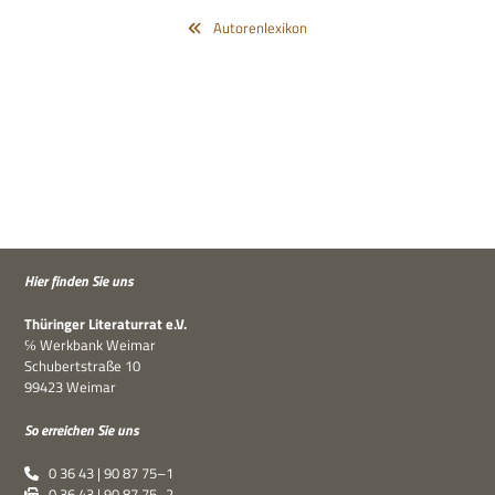
Autorenlexikon
Hier fin­den Sie uns
Thü­rin­ger Lite­ra­tur­rat e.V.
℅ Werk­bank Weimar
Schu­bert­straße 10
99423 Weimar
So errei­chen Sie uns
0 36 43 | 90 87 75–1
0 36 43 | 90 87 75–2