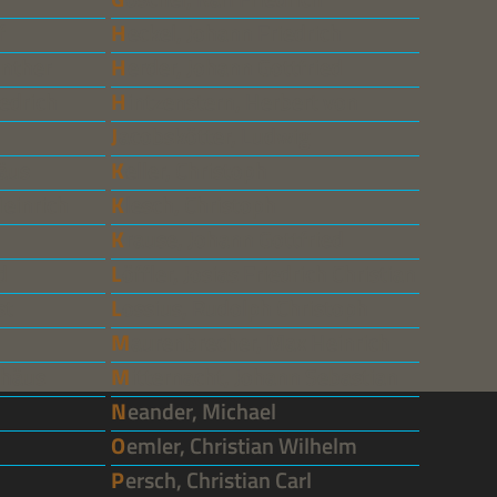
f
Heckel, Johann Friedrich
ünther
Herder, Johann Gottfried
iedrich
Hintzenstern, Herbert von
Jacobskötter, Ludwig
häus
Keller, Christoph
Heinrich
Klesch, Christoph
Krause, Johann Gottfried
d
Löffler, Josias Friedrich Christian
st
Lossius, Rudolph Christoph
Maurenbrecher, Max Heinrich
thäus
Mitternacht, Johann Sebastian
Neander, Michael
Oemler, Christian Wilhelm
Persch, Christian Carl