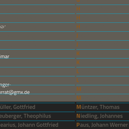
Großgebauer, Theophilus
Hasert, Johann Rudol
Heidbrink, Gregor
Hellmund, Egidius G
Heune, Johannes
Hilscher, Christian Fr
mar
Hyneck, Ludwig
Jacobi, Leonhard
onas, Justus d.Ä.
Junker, Johann Matt
Kindervater, Christian Viktor
Kindervater, Johann 
imar
Klettwig, Simon Phillip
König, Karl
auer, Christian Friedrich
Liebermann, Bernhar
Lomler, Friedrich Wilhelm
Löscher, Valentin Ern
nger-
Lüdde, Johanna
Major, Johannes
turrat@gmx.de
May, Lucas
Meyfart, Johann Mat
Müller, Gottfried
Müntzer, Thomas
Neuberger, Theophilus
Niedling, Johannes
Olearius, Johann Gottfried
Paus, Johann Werner