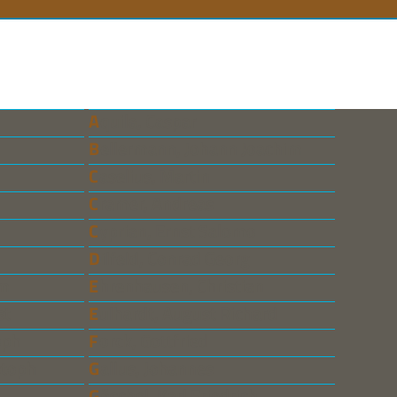
n
Aquila, Caspar
Bellermann, Johann Joachim
Caselius, Martin
Cramer, Andreas
Cyprian, Ernst Salomo
Dilfeld, Conrad Georg
im
Ehrenhausen, Christian
st
Eulhardt, August Richard
oph
Forck, Gottfried
stoph
Gallus, Johannes
Göschel, Karl Friedrich