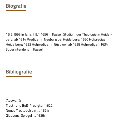
Biografie
* 5.5.1593 in Jena; † 9.1.1656 in Kas­sel; Stu­dium der Theo­lo­gie in Hei­del­
berg; ab 1614 Pre­di­ger in Neu­burg bei Hei­del­berg; 1620 Hof­pre­di­ger in
Hei­del­berg; 1623 Hof­pre­di­ger in Güstrow; ab 1628 Hof­pre­di­ger; 1634
Super­in­ten­dent in Kassel.
Bibliografie
(Aus­wahl);
Trost- und Buß-Pre­dig­ten 1622;
Neues Trost­büch­lein …, 1624;
Glau­bens-Spie­gel …, 1625;