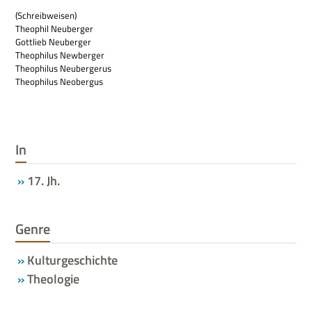
(Schreib­wei­sen)
Theo­phil Neuberger
Gott­lieb Neuberger
Theo­phi­lus Newberger
Theo­phi­lus Neubergerus
Theo­phi­lus Neobergus
In
17. Jh.
Genre
Kulturgeschichte
Theologie