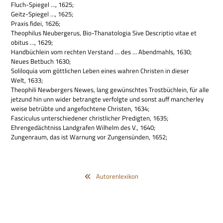
Fluch-Spie­gel …, 1625;
Geitz-Spie­gel …, 1625;
Pra­xis fidei, 1626;
Theo­phi­lus Neu­ber­ge­rus, Bio-Tha­na­to­lo­gia Sive Descrip­tio vitae et
obitus …, 1629;
Hand­büch­lein vom rech­ten Ver­stand … des … Abend­mahls, 1630;
Neues Bet­buch 1630;
Soli­lo­quia vom gött­li­chen Leben eines wah­ren Chri­sten in die­ser
Welt, 1633;
Theo­phili New­ber­gers Newes, lang gewünsch­tes Trost­büch­lein, für alle
jet­zund hin unn wider betrangte ver­folgte und sonst auff man­cher­ley
weise betrübte und ange­foch­tene Chri­sten, 1634;
Fasci­cu­lus unter­schie­de­ner christ­li­cher Pre­dig­ten, 1635;
Ehren­ge­dächt­niss Land­gra­fen Wil­helm des V., 1640;
Zun­gen­raum, das ist War­nung vor Zun­gen­sün­den, 1652;
Autorenlexikon