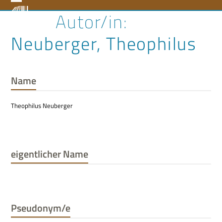
Skip
Open
Close
to
content
mobile
mobile
Neuberger, Theophilus
menu
menu
Name
Theophilus Neuberger
eigentlicher Name
Pseudonym/e