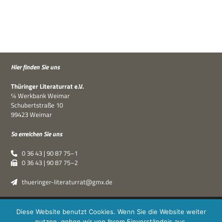
Hier fin­den Sie uns
Thü­rin­ger Lite­ra­tur­rat e.V.
℅ Werk­bank Weimar
Schu­bert­straße 10
99423 Weimar
So errei­chen Sie uns
0 36 43 | 90 87 75–1
0 36 43 | 90 87 75–2
thueringer-literaturrat@gmx.de
Thüringer Literaturrat e.V. | © 2019–2026 ·
XPDT : Marken &
Diese Website benutzt Cookies. Wenn Sie die Website weiter
Kommunikation
|
Impressum
·
Datenschutz
nutzen, gehen wir von Ihrem Einverständnis aus.