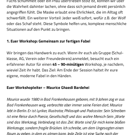
Fuchs schum­melt oder ein Pfau über­trie­ben stolz ist, kön­nen wir über
die Wahr­heit dahin­ter lachen, ohne dass sich jemand direkt per­sön­lich
ange­grif­fen fühlt. Die Maske erlaubt eine Ehr­lich­keit, die im All­tag oft
schwer­fällt. Ein wei­te­rer Vor­teil: Jeder weiß sofort, wofür z.B. der Wolf
oder das Schaf steht. Diese Sym­bole hel­fen uns, kom­plexe mensch­li­che
Situa­tio­nen auf den Punkt zu bringen.
1. Euer Work­shop: Gemein­sam zur fer­ti­gen Fabel
Wir brin­gen das Hand­werk zu euch. Wenn ihr euch als Gruppe (Schul­
klasse, AG, Ver­ein oder Freun­des­kreis) anmel­det, besucht euch ein
erfah­re­ner Autor für einen
45 – 90-minü­ti­gen
Work­shop, je nach­dem,
wie­viel Zeit ihr habt. Das Ziel: Am Ende der Ses­sion hal­tet ihr eure
eigene, moderne Fabel in den Händen.
Euer Work­shop­lei­ter – Mau­rice Ghaedi Bar­de­hei
Mau­rice wurde
1980
in Bad Fran­ken­hau­sen gebo­ren, mit 9 Jah­ren zog er aus
Bad Fran­ken­hau­sen weg, ver­brachte aber immer seine Ferien dort. Mau­rice
lebt in Ber­lin. Er ist Lyri­ker, Illu­stra­tor, Phi­lo­soph und Pod­ca­ster. Sein Schrei­ben
ist eine Reise durch Poe­sie, Gesell­schaft und das wahre Mensch-Sein: „Worte
sind das Werk­zeug, Ver­bin­dung ist das Ziel. Worte sind für mich keine blo­ßen
Werk­zeuge, son­dern fra­gile Brücken. Ich schreibe, um dem Unge­sag­ten einen
Raum zu geben, in dem es atmen kann. Jede Zeile ist eine Suche nach der