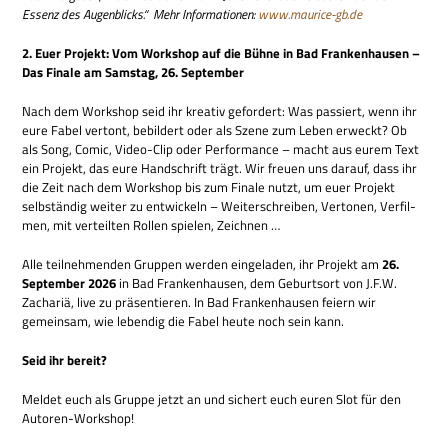
Essenz des Augen­blicks.“
Mehr Infor­ma­tio­nen:
www.maurice-gb.de
2. Euer Pro­jekt: Vom Work­shop auf die Bühne in Bad Fran­ken­hau­sen –
Das Finale am Sams­tag, 26. September
Nach dem Work­shop seid ihr krea­tiv gefor­dert: Was pas­siert, wenn ihr
eure Fabel ver­tont, bebil­dert oder als Szene zum Leben erweckt? Ob
als Song, Comic, Video-Clip oder Per­for­mance – macht aus eurem Text
ein Pro­jekt, das eure Hand­schrift trägt. Wir freuen uns dar­auf, dass ihr
die Zeit nach dem Work­shop bis zum Finale nutzt, um euer Pro­jekt
selb­stän­dig wei­ter zu ent­wickeln – Wei­ter­schrei­ben, Ver­to­nen, Ver­fil­
men, mit ver­teil­ten Rol­len spie­len, Zeichnen …
Alle teil­neh­men­den Grup­pen wer­den ein­ge­la­den, ihr Pro­jekt am
26.
Sep­tem­ber 2026
in Bad Fran­ken­hau­sen, dem Geburts­ort von J.F.W.
Zacha­riä, live zu prä­sen­tie­ren. In Bad Fran­ken­hau­sen fei­ern wir
gemein­sam, wie leben­dig die Fabel heute noch sein kann.
Seid ihr bereit?
Mel­det euch als Gruppe jetzt an und sichert euch euren Slot für den
Autoren-Workshop!