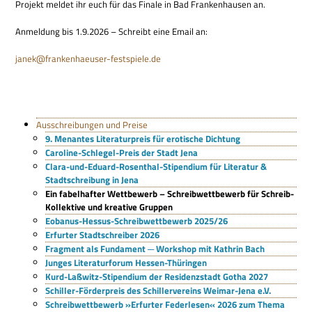
Pro­jekt mel­det ihr euch für das Finale in Bad Fran­ken­hau­sen an.
Anmel­dung bis 1.9.2026 – Schreibt eine Email an:
janek@frankenhaeuser-festspiele.de
Ausschreibungen und Preise
9. Menantes Literaturpreis für erotische Dichtung
Caroline-Schlegel-Preis der Stadt Jena
Clara-und-Eduard-Rosenthal-Stipendium für Literatur &
Stadtschreibung in Jena
Ein fabelhafter Wettbewerb – Schreibwettbewerb für Schreib-
Kollektive und kreative Gruppen
Eobanus-Hessus-Schreibwettbewerb 2025/26
Erfurter Stadtschreiber 2026
Fragment als Fundament ─ Workshop mit Kathrin Bach
Junges Literaturforum Hessen-Thüringen
Kurd-Laßwitz-Stipendium der Residenzstadt Gotha 2027
Schiller-Förderpreis des Schillervereins Weimar-Jena e.V.
Schreibwettbewerb »Erfurter Federlesen« 2026 zum Thema