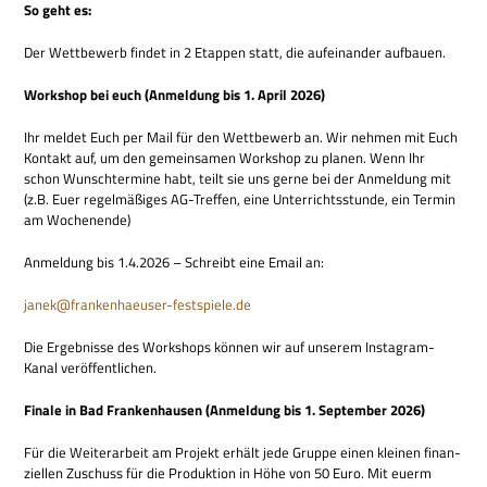
So geht es:
Der Wett­be­werb fin­det in 2 Etap­pen statt, die auf­ein­an­der aufbauen.
Work­shop bei euch (Anmel­dung bis 1. April 2026)
Ihr mel­det Euch per Mail für den Wett­be­werb an. Wir neh­men mit Euch
Kon­takt auf, um den gemein­sa­men Work­shop zu pla­nen. Wenn Ihr
schon Wunsch­ter­mine habt, teilt sie uns gerne bei der Anmel­dung mit
(z.B. Euer regel­mä­ßi­ges AG-Tref­fen, eine Unter­richts­stunde, ein Ter­min
am Wochenende)
Anmel­dung bis 1.4.2026 – Schreibt eine Email an:
janek@frankenhaeuser-festspiele.de
Die Ergeb­nisse des Work­shops kön­nen wir auf unse­rem Insta­gram-
Kanal veröffentlichen.
Finale in Bad Fran­ken­hau­sen (Anmel­dung bis 1. Sep­tem­ber 2026)
Für die Wei­ter­ar­beit am Pro­jekt erhält jede Gruppe einen klei­nen finan­
zi­el­len Zuschuss für die Pro­duk­tion in Höhe von 50 Euro. Mit euerm