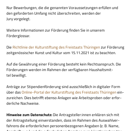
Nur Bewer­bun­gen, die die genann­ten Vor­aus­set­zun­gen erfül­len und
den gefor­der­ten Umfang nicht über­schrei­ten, wer­den der
Jury vorgelegt.
Wei­tere Infor­ma­tio­nen zur För­de­rung fin­den Sie in unse­rem
Förderglossar.
Die
Richt­li­nie der Kul­tur­stif­tung des Frei­staats Thü­rin­gen
zur För­de­rung
zeit­ge­nös­si­scher Kunst und Kul­tur vom 15.11.2021 ist zu beachten.
Auf die Gewäh­rung einer För­de­rung besteht kein Rechts­an­spruch. Die
För­de­run­gen wer­den im Rah­men der ver­füg­ba­ren Haus­halts­mit­
tel bewilligt.
Anträge zur Sti­pen­di­en­för­de­rung sind aus­schließ­lich in digi­ta­ler Form
über das
Online-Por­tal der Kul­tur­stif­tung des Frei­staats Thü­rin­gen
ein­
zu­rei­chen. Dies betrifft ebenso Anla­gen wie Arbeits­pro­ben oder erfor­
der­li­che Nachweise.
Hin­weise zum Daten­schutz:
Die Antragsteller:innen erklä­ren sich mit
der Antrag­stel­lung ein­ver­stan­den, dass im Rah­men des Aus­wahl­ver­
fah­rens die erfor­der­li­chen per­so­nen­be­zo­ge­nen Anga­ben (z. B. Name,