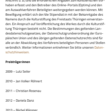
Anschrift u. a.) und die erfor­der­li­chen Anga­ben zum künst­le­ri­schen Vor­
ha­ben erfasst und den Betrei­ber des Online-Por­tals (Optimy) und den
am Aus­wahl­ver­fah­ren Betei­lig­ten wei­ter­ge­ge­ben wer­den kön­nen. Mit
Bewil­li­gung erklärt sich der/die Stipendiat:in mit der Bekannt­gabe des
Namens durch die Kul­tur­stif­tung des Frei­staats Thü­rin­gen ein­ver­stan­
den. Ein Anspruch auf Ver­öf­fent­li­chung des Wer­kes durch die Kul­tur­stif­
tung Thü­rin­gen besteht nicht. Die Bestim­mun­gen des gel­ten­den Lan­
des­da­ten­schutz­ge­set­zes, der Daten­schutz­grund­ver­ord­nung der Euro­
päi­schen Union und des übri­gen gel­ten­den Daten­schutz­rechts sind für
alle an der Abwick­lung des Ver­fah­rens betei­lig­ten Per­so­nen und Stel­len
ver­bind­lich. Wei­ter Infor­ma­tio­nen ent­neh­men Sie bitte unse­ren
Daten­
schutz­hin­wei­sen.
Preisträger:innen
2009 – Lutz Seiler
2010 – Jan Vol­ker Röhnert
2011 – Chri­stian Rosenau
2012 – Daniela Danz
2013 – Bär­bel Klässner