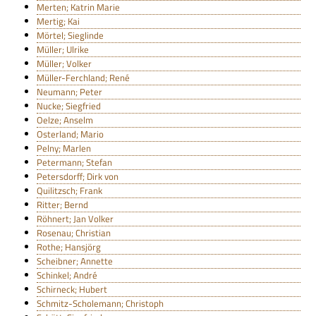
Merten; Katrin Marie
Mertig; Kai
Mörtel; Sieglinde
Müller; Ulrike
Müller; Volker
Müller-Ferchland; René
Neumann; Peter
Nucke; Siegfried
Oelze; Anselm
Osterland; Mario
Pelny; Marlen
Petermann; Stefan
Petersdorff; Dirk von
Quilitzsch; Frank
Ritter; Bernd
Röhnert; Jan Volker
Rosenau; Christian
Rothe; Hansjörg
Scheibner; Annette
Schinkel; André
Schirneck; Hubert
Schmitz-Scholemann; Christoph