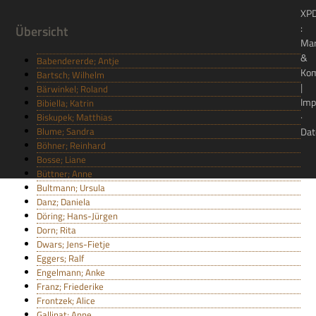
XP
:
Übersicht
Ma
&
Babendererde; Antje
Kom
Bartsch; Wilhelm
|
Bärwinkel; Roland
Imp
Bibiella; Katrin
·
Biskupek; Matthias
Blume; Sandra
Dat
Böhner; Reinhard
Bosse; Liane
Büttner; Anne
Bultmann; Ursula
Danz; Daniela
Döring; Hans-Jürgen
Dorn; Rita
Dwars; Jens-Fietje
Eggers; Ralf
Engelmann; Anke
Franz; Friederike
Frontzek; Alice
Gallinat; Anne