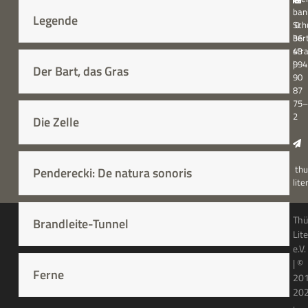
ban
Legende
Sch
0
ber
36
str
43
994
|
Der Bart, das Gras
90
87
75–
2
Die Zelle
thu
Penderecki: De natura sonoris
lit
Thü
Brandleite-Tunnel
Lit
e.V.
| ©
Ferne
20
20
·