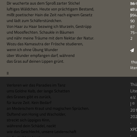
Dir wucherte aus dem Sproß zar­ter Stichel
ber
36
luf­ti­ges Wäld­chen. Heute von präch­ti­gem Bestand,
str
43
mißt poe­ti­scher Hain die Zeit nach eig­nem Gesetz
994
|
und lädt zum Schäferstündchen.
90
Von Haar zu Haar bezwing ich Wur­zeln, Gestrüpp
87
und Moos­flech­ten. Schaukle in Bäumen
75–
und nähr meine Träume mit dem Nek­tar der Natur.
2
Wozu das Kama­su­tra der Frö­sche studieren,
wenn ich ohne Übung Wunder
über Wun­der emp­fan­gen darf, während
das Gras auf dei­nen Lip­pen grünt.
thu
lit
II
Thü
Ver­lo­ren wir das Para­dies im Tanz
Lit
ums Goldne Kalb, der lange Schatten
des Gra­ses gibt es zurück,
e.V.
für kurze Zeit. Kein Bedarf
| ©
an Medei­schem Kraut und magi­schen Sprüchen.
20
Duf­tend von Honig und Wacholder,
20
streckt sich üppi­ges Kinn,
·
wäh­rend dein Schä­del, nackt
XP
wie das Geschlecht, unsere Leidenschaft
: