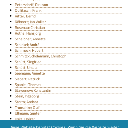
Petersdorff; Dirk von
Quilitzsch; Frank
Ritter; Bernd
Röhnert; Jan Volker
Rosenau; Christian
Rothe; Hansjörg
Scheibner; Annette
Schinkel; André
Schirneck; Hubert
Schmitz-Scholemann; Christoph
Schütt; Siegfried
Schütt; Ursula
Seemann; Annette
Siebert; Patrick
Spaniel; Thomas
Stawenow; Konstantin
Stein; Ingeborg
Storm; Andrea
Trunschke; Olaf
Ullmann; Günter
Uske; Holger
Weston-Weidemann; Beate
Diese Website benutzt Cookies. Wenn Sie die Website weiter