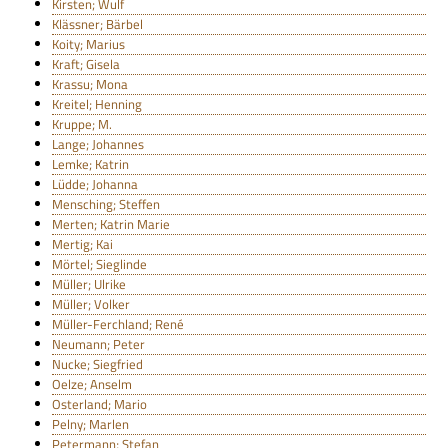
Kirsten; Wulf
Klässner; Bärbel
Koity; Marius
Kraft; Gisela
Krassu; Mona
Kreitel; Henning
Kruppe; M.
Lange; Johannes
Lemke; Katrin
Lüdde; Johanna
Mensching; Steffen
Merten; Katrin Marie
Mertig; Kai
Mörtel; Sieglinde
Müller; Ulrike
Müller; Volker
Müller-Ferchland; René
Neumann; Peter
Nucke; Siegfried
Oelze; Anselm
Osterland; Mario
Pelny; Marlen
Petermann; Stefan