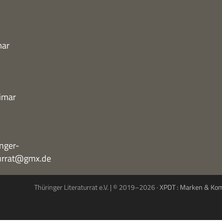
mar
imar
nger-
turrat@gmx.de
Thüringer Literaturrat e.V. | © 2019–2026 ·
XPDT : Marken & Ko