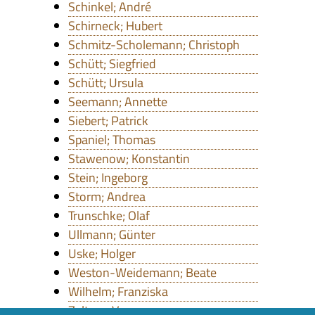
Schinkel; André
Schirneck; Hubert
Schmitz-Scholemann; Christoph
Schütt; Siegfried
Schütt; Ursula
Seemann; Annette
Siebert; Patrick
Spaniel; Thomas
Stawenow; Konstantin
Stein; Ingeborg
Storm; Andrea
Trunschke; Olaf
Ullmann; Günter
Uske; Holger
Weston-Weidemann; Beate
Wilhelm; Franziska
Zeltner; Verena