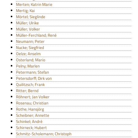
Merten; Katrin Marie
Mertig; Kai
Mörtel; Sieglinde
Müller; Ulrike
Müller; Volker
Müller-Ferchland; René
Neumann; Peter
Nucke; Siegfried
Oelze; Anselm
Osterland; Mario
Pelny; Marlen
Petermann; Stefan
Petersdorff; Dirk von
Quilitzsch; Frank
Ritter; Bernd
Röhnert; Jan Volker
Rosenau; Christian
Rothe; Hansjörg
Scheibner; Annette
Schinkel; André
Schirneck; Hubert
Schmitz-Scholemann; Christoph