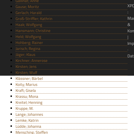
Gallinat; Anne
XP
Gause; Moritz
:
Gerlach; Harald
Ma
Groß-Striffler; Kathrin
&
Haak; Wolfgang
Hansmann; Christine
Kom
Held; Wolfgang
|
Hohberg; Rainer
Imp
Jarisch; Regina
·
Jäger; Klaus
Dat
Kirchner; Annerose
Kirsten; Jens
Kirsten; Wulf
Klässner; Bärbel
Koity; Marius
Kraft; Gisela
Krassu; Mona
Kreitel; Henning
Kruppe; M.
Lange; Johannes
Lemke; Katrin
Lüdde; Johanna
Mensching; Steffen