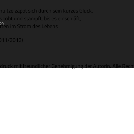
hultze zappt sich durch sein kur­zes Glück,
s tobt und stampft, bis es einschläft,
on
t­ten im Strom des Lebens
011/2012)
druck mit freund­li­cher Geneh­mi­gung der Autorin. Alle Rech