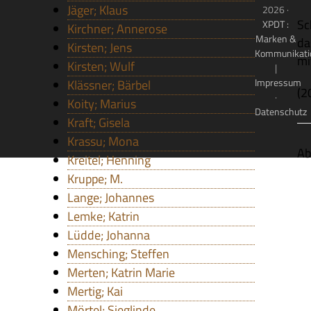
Jäger; Klaus
2026 ·
Sc
XPDT :
Kirchner; Annerose
Marken &
da
Kirsten; Jens
Kommunikati
mi
Kirsten; Wulf
|
Impressum
Klässner; Bärbel
(2
·
Koity; Marius
Datenschutz
Kraft; Gisela
Krassu; Mona
Ab
Kreitel; Henning
Kruppe; M.
Lange; Johannes
Lemke; Katrin
Lüdde; Johanna
Mensching; Steffen
Merten; Katrin Marie
Mertig; Kai
Mörtel; Sieglinde