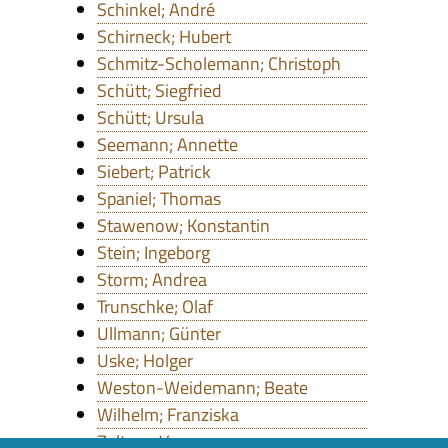
Schinkel; André
Schirneck; Hubert
Schmitz-Scholemann; Christoph
Schütt; Siegfried
Schütt; Ursula
Seemann; Annette
Siebert; Patrick
Spaniel; Thomas
Stawenow; Konstantin
Stein; Ingeborg
Storm; Andrea
Trunschke; Olaf
Ullmann; Günter
Uske; Holger
Weston-Weidemann; Beate
Wilhelm; Franziska
Zeltner; Verena