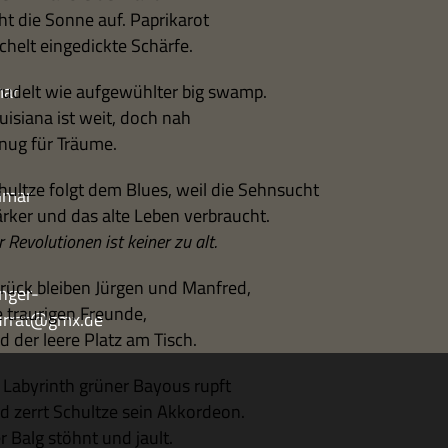
ht die Sonne auf. Paprikarot
chelt ein­ge­dickte Schärfe.
mar
ru­delt wie auf­ge­wühl­ter big swamp.
ui­siana ist weit, doch nah
nug für Träume.
hultze folgt dem Blues, weil die Sehnsucht
imar
är­ker und das alte Leben verbraucht.
 Revo­lu­tio­nen ist kei­ner zu alt.
rück blei­ben Jür­gen und Manfred,
nger-
e trau­ri­gen Freunde,
turrat@gmx.de
d der leere Platz am Tisch.
 Laby­rinth grü­ner Bayous rupft
d zerrt Schultze sein Akkordeon.
r Balg stöhnt und jault.