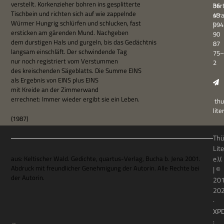
ver­stellt. Kor­ken­zie­her boh­ren ins gesplitterte
ber
36
Tisch­bein und rich­ten sich auf wie zappelnde
str
43
Wür­mer Hung­rig schlür­fen und schlucken, fast
994
|
ersticken am gären­den Mund. Nachgeben
90
dem dur­sti­gen Hals und gur­geln, bis das Gedächtnis
87
lang­sam ein­schläft. Der schwin­dende Tag
75–
nur noch regi­striert vom Verstummen
2
des krei­schen­den Säge­blatts. Die Summe EINS
als Ergeb­nis von EINS plus EINS
mit Kreide an der Zimmerwand
errech­net: Immer wie­der ergibt sie ein Leben.
thu
lit
(1987)
Thü
Lit
aus: Kel­ti­scher Wald. Gedichte, quar­tus-Ver­lag, Bucha b. Jena 2001.
e.V.
Abdruck mit freund­li­cher Geneh­mi­gung der Autorin. Alle Rechte bei
| ©
der Autorin.
20
20
·
XP
: