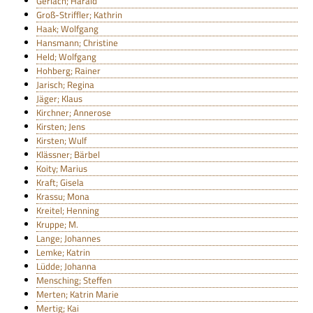
Gerlach; Harald
Groß-Striffler; Kathrin
Haak; Wolfgang
Hansmann; Christine
Held; Wolfgang
Hohberg; Rainer
Jarisch; Regina
Jäger; Klaus
Kirchner; Annerose
Kirsten; Jens
Kirsten; Wulf
Klässner; Bärbel
Koity; Marius
Kraft; Gisela
Krassu; Mona
Kreitel; Henning
Kruppe; M.
Lange; Johannes
Lemke; Katrin
Lüdde; Johanna
Mensching; Steffen
Merten; Katrin Marie
Mertig; Kai