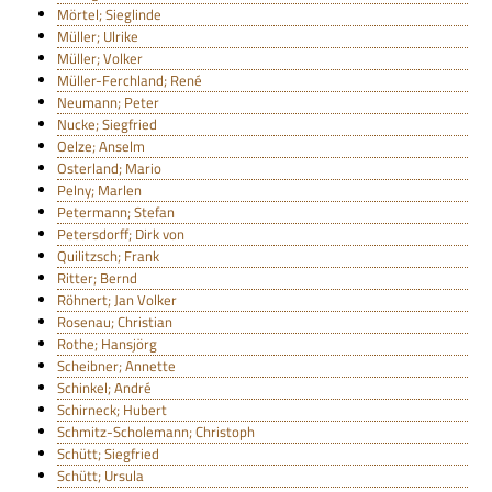
Mörtel; Sieglinde
Müller; Ulrike
Müller; Volker
Müller-Ferchland; René
Neumann; Peter
Nucke; Siegfried
Oelze; Anselm
Osterland; Mario
Pelny; Marlen
Petermann; Stefan
Petersdorff; Dirk von
Quilitzsch; Frank
Ritter; Bernd
Röhnert; Jan Volker
Rosenau; Christian
Rothe; Hansjörg
Scheibner; Annette
Schinkel; André
Schirneck; Hubert
Schmitz-Scholemann; Christoph
Schütt; Siegfried
Schütt; Ursula