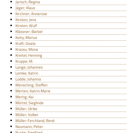
Jarisch; Regina
Jäger; Klaus
Kirchner; Annerose
Kirsten; Jens
Kirsten; Wulf
Klässner; Bärbel
Koity; Marius
Kraft; Gisela
Krassu; Mona
Kreitel; Henning
Kruppe; M.
Lange; Johannes
Lemke; Katrin
Lüdde; Johanna
Mensching; Steffen
Merten; Katrin Marie
Mertig; Kai
Mörtel; Sieglinde
Müller; Ulrike
Müller; Volker
Müller-Ferchland; René
Neumann; Peter
Nucke; Siegfried