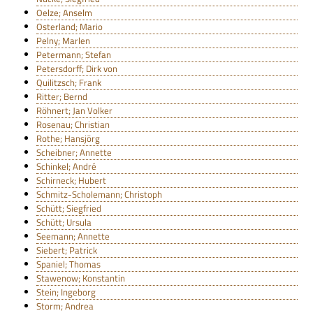
Oelze; Anselm
Osterland; Mario
Pelny; Marlen
Petermann; Stefan
Petersdorff; Dirk von
Quilitzsch; Frank
Ritter; Bernd
Röhnert; Jan Volker
Rosenau; Christian
Rothe; Hansjörg
Scheibner; Annette
Schinkel; André
Schirneck; Hubert
Schmitz-Scholemann; Christoph
Schütt; Siegfried
Schütt; Ursula
Seemann; Annette
Siebert; Patrick
Spaniel; Thomas
Stawenow; Konstantin
Stein; Ingeborg
Storm; Andrea