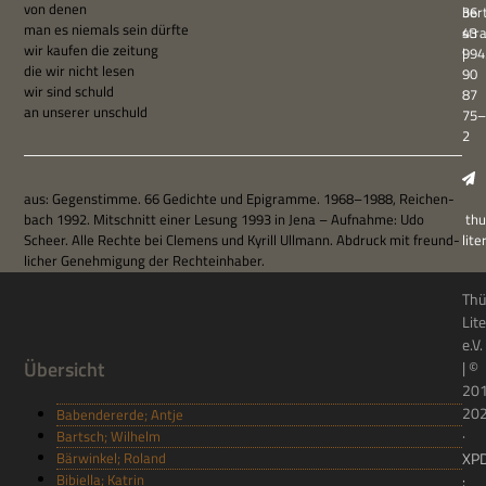
von denen
ber
36
man es nie­mals sein dürfte
str
43
wir kau­fen die zeitung
994
|
die wir nicht lesen
90
wir sind schuld
87
an unse­rer unschuld
75–
2
aus: Gegen­stimme. 66 Gedichte und Epi­gramme. 1968–1988, Rei­chen­
bach 1992. Mit­schnitt einer Lesung 1993 in Jena – Auf­nahme: Udo
thu
Scheer. Alle Rechte bei Cle­mens und Kyrill Ull­mann. Abdruck mit freund­
lit
li­cher Geneh­mi­gung der Rechteinhaber.
Thü
Lit
e.V.
Übersicht
| ©
20
20
Babendererde; Antje
·
Bartsch; Wilhelm
Bärwinkel; Roland
XP
Bibiella; Katrin
: