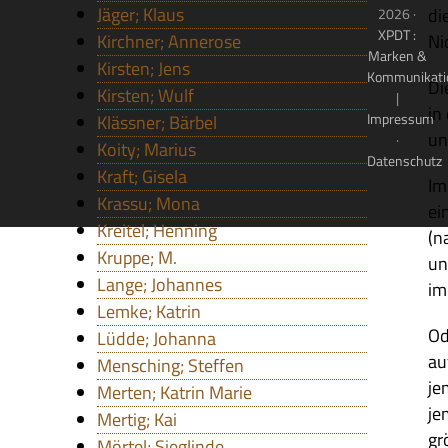
Jäger; Klaus
di
2026 ·
XPDT :
Kirchner; Annerose
Ni
Marken &
Kirsten; Jens
Kommunikati
Di
Kirsten; Wulf
|
in
Impressum
Klässner; Bärbel
un
·
Koity; Marius
Datenschutz
Kraft; Gisela
Im
Krassu; Mona
ei
Kreitel; Henning
(n
Kruppe; M.
un
Lange; Johannes
im
Lemke; Katrin
Od
Lüdde; Johanna
au
Mensching; Steffen
je
Merten; Katrin Marie
je
Mertig; Kai
grö
Mörtel; Sieglinde