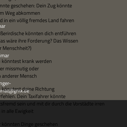
nnte gesche­hen: Dein Zug könnte
m Weg abkommen
d in ein völ­lig frem­des Land fahren
mar
ßer­ir­di­sche könn­ten dich entführen
as wäre ihre For­de­rung? Das Wissen
r Menschheit?)
imar
 könn­test krank werden
er miss­mu­tig oder
n ande­rer Mensch
nger-
 könn­test deine Richtung
turrat@gmx.de
r­feh­len. Dein Taxi­fah­rer könnte
ts­fremd sein und mit dir durch die Vor­städte irren
s in alle Ewigkeit
r könn­ten Dinge geschehen