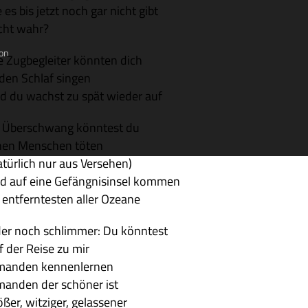
e es bis jetzt noch gar nicht gibt
cht wahr?
on
e Zug­be­glei­ter könn­ten dich
 den Schlaf singen
d du wachst zu spät wie­der auf
 Über­schwang könn­test du
nen Men­schen töten
atür­lich nur aus Versehen)
d auf eine Gefäng­nis­in­sel kommen
 ent­fern­te­sten aller Ozeane
er noch schlim­mer: Du könntest
f der Reise zu mir
man­den kennenlernen
man­den der schö­ner ist
­ßer, wit­zi­ger, gelassener