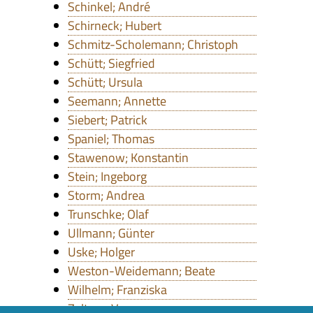
Schinkel; André
Schirneck; Hubert
Schmitz-Scholemann; Christoph
Schütt; Siegfried
Schütt; Ursula
Seemann; Annette
Siebert; Patrick
Spaniel; Thomas
Stawenow; Konstantin
Stein; Ingeborg
Storm; Andrea
Trunschke; Olaf
Ullmann; Günter
Uske; Holger
Weston-Weidemann; Beate
Wilhelm; Franziska
Zeltner; Verena