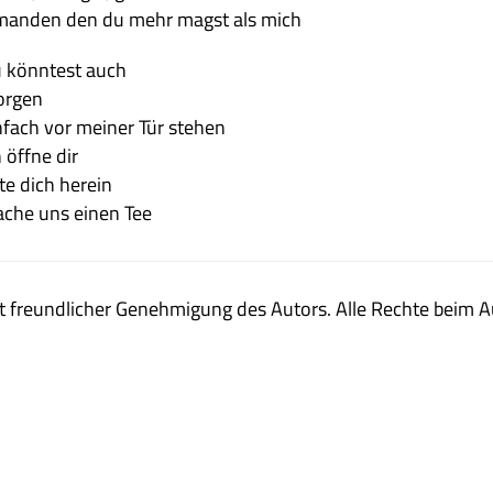
man­den den du mehr magst als mich
 könn­test auch
rgen
n­fach vor mei­ner Tür stehen
h öffne dir
tte dich herein
che uns einen Tee
t freund­li­cher Geneh­mi­gung des Autors. Alle Rechte beim A