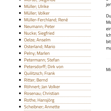
je
Müller; Ulrike
Müller; Volker
Du
Müller-Ferchland; René
Mo
Neumann; Peter
ei
Nucke; Siegfried
Ic
Oelze; Anselm
bi
Osterland; Mario
ma
Pelny; Marlen
Petermann; Stefan
Petersdorff; Dirk von
Mi
Quilitzsch; Frank
Ritter; Bernd
Röhnert; Jan Volker
Rosenau; Christian
Rothe; Hansjörg
Scheibner; Annette