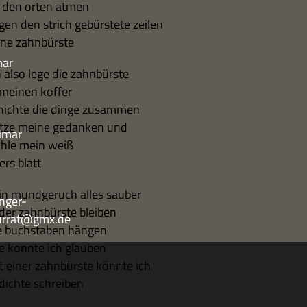
 den orten atmen
gen den strich gebür­stete zeilen
ne zahnbürste
mar
h also lege die zahnbürste
 mei­nen koffer
hichte die dinge zusammen
tze meine gedan­ken und
imar
chle mein weiß
ers blatt
in mund­ge­ruch alles sauber
nger-
 der zahn­bür­ste bleiben
turrat@gmx.de
e buch­sta­ben hängen
e konnte ich glauben
t einer zahn­bür­ste könnte ich
dichte schreiben