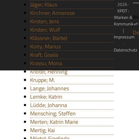
Jäger; Klaus
2026 ·
XPDT :
Kirchner; Annerose
aus
Marken &
Kirsten; Jens
De
Kommunikati
Kirsten; Wulf
|
De
Impressum
Klässner; Bärbel
·
Koity; Marius
Datenschutz
Kraft; Gisela
Krassu; Mona
Kreitel; Henning
Kruppe; M.
Lange; Johannes
Lemke; Katrin
Lüdde; Johanna
Mensching; Steffen
Merten; Katrin Marie
Mertig; Kai
Mörtel; Sieglinde