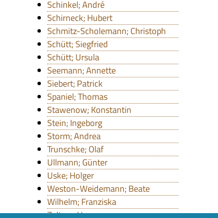
Schinkel; André
Schirneck; Hubert
Schmitz-Scholemann; Christoph
Schütt; Siegfried
Schütt; Ursula
Seemann; Annette
Siebert; Patrick
Spaniel; Thomas
Stawenow; Konstantin
Stein; Ingeborg
Storm; Andrea
Trunschke; Olaf
Ullmann; Günter
Uske; Holger
Weston-Weidemann; Beate
Wilhelm; Franziska
Zeltner; Verena