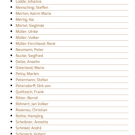
Lüdde; Johanna
Mensching; Steffen
Merten; Katrin Marie
Mertig; Kai
Mörtel; Sieglinde
Müller; Ulrike
Müller; Volker
Müller-Ferchland; René
Neumann; Peter
Nucke; Siegfried
Oelze; Anselm
Osterland; Mario
Pelny; Marlen
Petermann; Stefan
Petersdorff; Dirk von
Quilitzsch; Frank
Ritter; Bernd
Röhnert; Jan Volker
Rosenau; Christian
Rothe; Hansjörg
Scheibner; Annette
Schinkel; André
Schirneck; Hubert