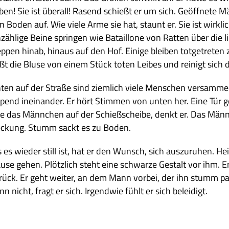
ben! Sie ist über­all! Rasend schießt er um sich. Geöff­nete Mä
n Boden auf. Wie viele Arme sie hat, staunt er. Sie ist wirk­
zäh­lige Beine sprin­gen wie Batail­lone von Rat­ten über die lie
ep­pen hinab, hin­aus auf den Hof. Einige blei­ben tot­ge­tre­
ißt die Bluse von einem Stück toten Lei­bes und rei­nigt sich d
ten auf der Straße sind ziem­lich viele Men­schen ver­sam­mel
pend inein­an­der. Er hört Stim­men von unten her. Eine Tür ge
e das Männ­chen auf der Schieß­scheibe, denkt er. Das Männ­c
ckung. Stumm sackt es zu Boden.
s es wie­der still ist, hat er den Wunsch, sich aus­zu­ru­hen. 
use gehen. Plötz­lich steht eine schwarze Gestalt vor ihm. Er
rück. Er geht wei­ter, an dem Mann vor­bei, der ihn stumm pas
nn nicht, fragt er sich. Irgend­wie fühlt er sich beleidigt.