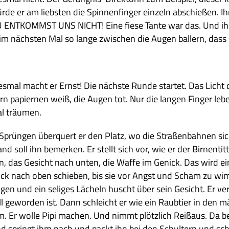
rde er am lieb­sten die Spin­nen­fin­ger ein­zeln abschie­ßen. Ih
 ENTKOMMST UNS NICHT! Eine fiese Tante war das. Und ihrem 
im näch­sten Mal so lange zwi­schen die Augen bal­lern, dass
es­mal macht er Ernst! Die näch­ste Runde star­tet. Das Licht 
irn papier­nen weiß, die Augen tot. Nur die lan­gen Fin­ger leb
l träumen.
 Sprün­gen über­quert er den Platz, wo die Stra­ßen­bah­nen si
nd soll ihn bemer­ken. Er stellt sich vor, wie er der Bir­nen­t
n, das Gesicht nach unten, die Waffe im Genick. Das wird ei
ck nach oben schie­ben, bis sie vor Angst und Scham zu wim­
gen und ein seli­ges Lächeln huscht über sein Gesicht. Er ver
ill gewor­den ist. Dann schleicht er wie ein Raub­tier in den mäc
m. Er wolle Pipi machen. Und nimmt plötz­lich Reiß­aus. Da b
d springt ihm nach und packt ihn bei den Schul­tern und schl