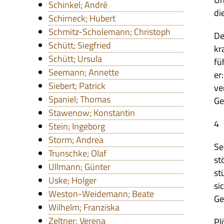
Schinkel; André
die
Schirneck; Hubert
Schmitz-Scholemann; Christoph
De
Schütt; Siegfried
kr
Schütt; Ursula
fü
Seemann; Annette
er
Siebert; Patrick
ve
Spaniel; Thomas
Ge
Stawenow; Konstantin
4
Stein; Ingeborg
Storm; Andrea
Se
Trunschke; Olaf
st
Ullmann; Günter
st
Uske; Holger
si
Weston-Weidemann; Beate
Ge
Wilhelm; Franziska
Zeltner; Verena
Pl