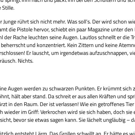
 Stille.
r Junge rührt sich nicht mehr. Was soll’s. Der wird schon wie­
amt die Pistole her­vor, schiebt ein paar Maga­zine unter den Pu
hl der Rache leuch­ten seine Augen. Laut­los schnellt er die 
: beherrscht und kon­zen­triert. Kein Zit­tern und keine Atem­not.
r­schlos­sen! Er lauscht, um irgend­et­was auf­zu­schnap­pen, viel­
räusch. Nichts.
ine Augen wer­den zu schwar­zen Punk­ten. Er krümmt sich z
öhnt, hält aber stand. Da schreit er aus allen Kräf­ten und spr
ürzt in den Raum. Der ist ver­las­sen! Wie ein getrof­fe­nes Tie
ch wie­der im Griff: Ver­kro­chen wird sie sich haben, doch sie 
sicht, bevor sie etwas sagen kann. Sie lächelt ungläu­big – dann
ötz­lich ent­steht Lärm. Das Grol­len schwillt an. Er hätte es wi