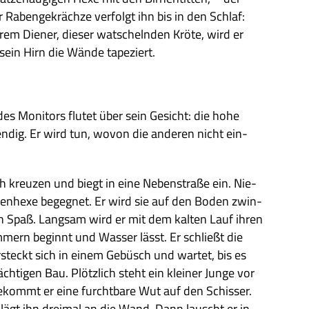
r Raben­ge­krächze ver­folgt ihn bis in den Schlaf:
Die­ner, die­ser wat­scheln­den Kröte, wird er
 sein Hirn die Wände tapeziert.
des Moni­tors flu­tet über sein Gesicht: die hohe
en­dig. Er wird tun, wovon die ande­ren nicht ein­
ch kreu­zen und biegt in eine Neben­straße ein. Nie­
it­ten­hexe begeg­net. Er wird sie auf den Boden zwin­
n Spaß. Lang­sam wird er mit dem kal­ten Lauf ihren
mern beginnt und Was­ser lässt. Er schließt die
­steckt sich in einem Gebüsch und war­tet, bis es
h­ti­gen Bau. Plötz­lich steht ein klei­ner Junge vor
ekommt er eine furcht­bare Wut auf den Schis­ser.
ägt ihn drei­mal an die Wand. Dann lauscht er in