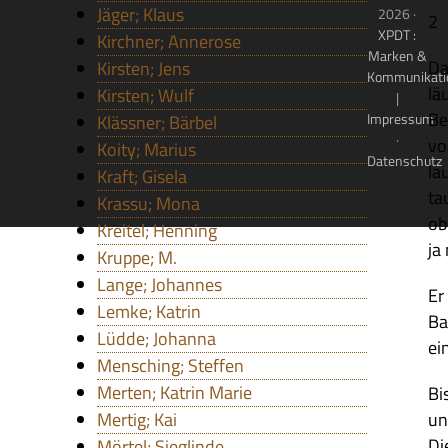
Jäger; Klaus
2026 ·
2
XPDT :
Kirchner; Annerose
Marken &
Da
Kirsten; Jens
Kommunikati
lä
Kirsten; Wulf
|
Be
Impressum
Klässner; Bärbel
·
vo
Koity; Marius
Datenschutz
la
Kraft; Gisela
ta
Krassu; Mona
ob
Kreitel; Henning
ja
Kruppe; M.
Lange; Johannes
Er
Lemke; Katrin
Ba
Lüdde; Johanna
ei
Mensching; Steffen
Merten; Katrin Marie
Bi
Mertig; Kai
un
Di
Mörtel; Sieglinde