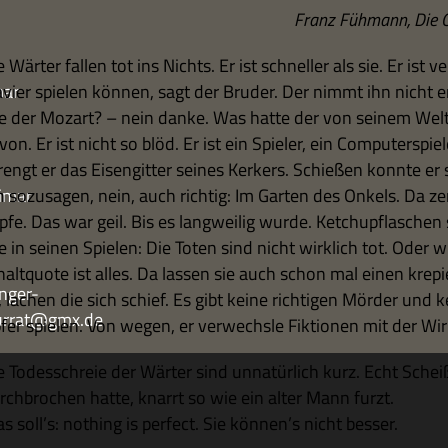
Franz Füh­mann, Die
 Wär­ter fal­len tot ins Nichts. Er ist schnel­ler als sie. Er ist
mar
a­vier spie­len kön­nen, sagt der Bru­der. Der nimmt ihn nicht 
e der Mozart? – nein danke. Was hatte der von sei­nem Welt­
on. Er ist nicht so blöd. Er ist ein Spie­ler, ein Com­pu­ter­spie
rengt er das Eisen­git­ter sei­nes Ker­kers. Schie­ßen konnte 
imar
n sozu­sa­gen, nein, auch rich­tig: Im Gar­ten des Onkels. Da ze
pfe. Das war geil. Bis es lang­wei­lig wurde. Ketch­up­fla­sch
e in sei­nen Spie­len: Die Toten sind nicht wirk­lich tot. Oder 
halt­quote ist alles. Da las­sen sie auch schon mal einen kre­
nger-
t, lachen die sich schief. Es gibt keine rich­ti­gen Mör­der und 
turrat@gmx.de
fer spie­len. Von wegen, er ver­wechsle Fik­tio­nen mit der Wirk
e Todes­schreie der Wär­ter sind unna­tür­lich kurz. Echt Schei
rch­bro­chen hatte, knarrt so wie ein alter Mann furzt.
s soll’s: not­hing is per­fect. Sie können’s nicht besser.