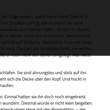
r der Frage wis­sen, sonst hat er keine Chance. Er
t. Sein Schat­ten springt wie ein Hund um seine
­ser­wände zum Glü­hen. Fal­len, die sich im Boden
ibt er ste­hen, muss sich ori­en­tie­ren. Seine Feinde
r schießt auf Ver­dacht. Tat­säch­lich: Einer der Jungs
cht mehr. Die Zahl der Getö­te­ten blinkt am rech­ten
n hätte er noch mehr von denen umge­legt. Man weiß
chla­fen. Sie sind ahnungs­los und stolz auf ihn.
 zieht sich die Decke über den Kopf. Und hockt in
hnaufen.
i. Ein­mal hat­ten sie ihn doch noch ein­ge­kreist
ch wun­dern. Dies­mal würde er nicht klein bei­geben.
at­zen­äu­gi­gen Hexe mit den Bir­nen­tit­ten, – der