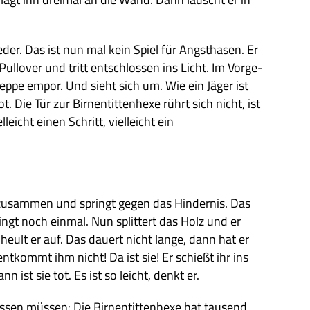
der. Das ist nun mal kein Spiel für Angst­ha­sen. Er
ll­over und tritt ent­schlos­sen ins Licht. Im Vor­ge­
Treppe empor. Und sieht sich um. Wie ein Jäger ist
 Die Tür zur Bir­nen­tit­ten­hexe rührt sich nicht, ist
leicht einen Schritt, viel­leicht ein
usam­men und springt gegen das Hin­der­nis. Das
ingt noch ein­mal. Nun split­tert das Holz und er
r heult er auf. Das dau­ert nicht lange, dann hat er
ent­kommt ihm nicht! Da ist sie! Er schießt ihr ins
 ist sie tot. Es ist so leicht, denkt er.
s­sen müs­sen: Die Bir­nen­tit­ten­hexe hat tau­send