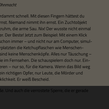
 Ohnmacht
 ver­dammt schnell. Mit die­sen Fin­gern hät­test du
ernst. Nie­mand nimmt ihn ernst. Ein Zucht­ob­jekt
ruhm, die arme Sau. Nix! Der wusste nicht ein­mal
­ler. Der Beste! Jetzt zum Bei­spiel: Mit einem Klick
er schon immer – und nicht nur am Com­pu­ter, simul­
r­platz­ten die Ketch­up­fla­schen wie Men­schen­
en sind keine Men­schen­köpfe. Alles nur Täu­schung –
wie im Fern­se­hen. Die schau­spie­lern doch nur. Ein­
pie­ren – nur so, für die Kamera. Wenn das Bild weg
kein rich­ti­gen Opfer, nur Leute, die Mör­der und
­lich­keit. Er weiß Bescheid.
ße. Und auch die ver­ro­stete Sperre, die er gerade