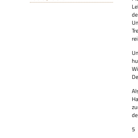
Le
de
Un
Tr
re
Un
hu
Wi
De
Al
Ha
zu
de
5