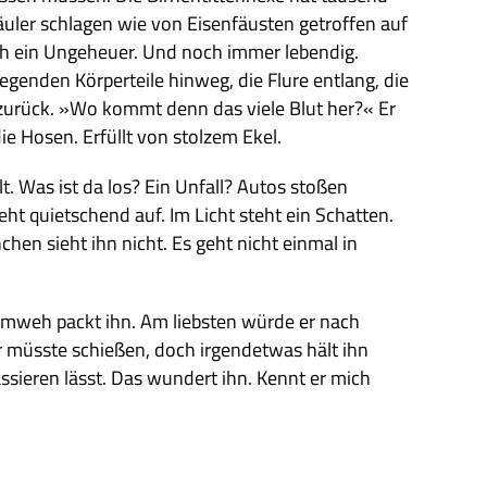
u­ler schla­gen wie von Eisen­fäu­sten getrof­fen auf
lich ein Unge­heuer. Und noch immer leben­dig.
­gen­den Kör­per­teile hin­weg, die Flure ent­lang, die
ten zurück. »Wo kommt denn das viele Blut her?« Er
ie Hosen. Erfüllt von stol­zem Ekel.
t. Was ist da los? Ein Unfall? Autos sto­ßen
ht quiet­schend auf. Im Licht steht ein Schat­ten.
hen sieht ihn nicht. Es geht nicht ein­mal in
Heim­weh packt ihn. Am lieb­sten würde er nach
 müsste schie­ßen, doch irgend­et­was hält ihn
­sie­ren lässt. Das wun­dert ihn. Kennt er mich