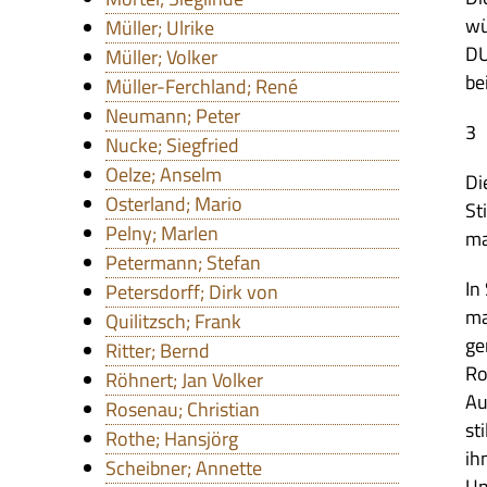
wü
Müller; Ulrike
DU
Müller; Volker
be
Müller-Ferchland; René
Neumann; Peter
3
Nucke; Siegfried
Oelze; Anselm
Di
Osterland; Mario
St
Pelny; Marlen
ma
Petermann; Stefan
In
Petersdorff; Dirk von
ma
Quilitzsch; Frank
ge
Ritter; Bernd
Ro
Röhnert; Jan Volker
Au
Rosenau; Christian
st
Rothe; Hansjörg
ih
Scheibner; Annette
Un