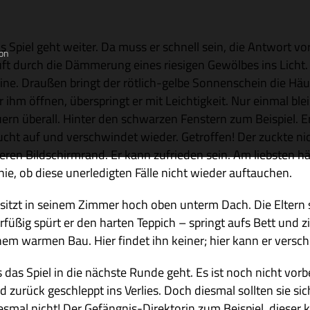
s Spiel geht wei­ter. Da muss er schnell sein, die Ant­wort vo
on
uft durch die Däm­me­rung eines rie­si­gen Gewöl­bes ins Lich
ine. Drau­ßen bringt der röt­lich-gelbe Son­nen­schein die Häu
r ihm öff­nen, über­springt er mit Leich­tig­keit. Nur ein­mal ble
u­ern über­all. Hin­ter den schwar­zen Fen­stern zum Bei­spiel. E
ucht auf und ver­schwin­det wie­der. Getrof­fen! Der zuckte ni
e­ren Bild­schirm­rand. Er kann zufrie­den sein. Am lieb­ste
 nie, ob diese uner­le­dig­ten Fälle nicht wie­der auftauchen.
 sitzt in sei­nem Zim­mer hoch oben unterm Dach. Die Eltern s
r­fü­ßig spürt er den har­ten Tep­pich – springt aufs Bett und
nem war­men Bau. Hier fin­det ihn kei­ner; hier kann er versc
s das Spiel in die näch­ste Runde geht. Es ist noch nicht vor­be
d zurück geschleppt ins Ver­lies. Doch dies­mal soll­ten sie si
es­mal nicht! Der Gefäng­nis-Direk­to­rin zum Bei­spiel, die­ser k