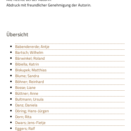
Abdruck mit freund­li­cher Geneh­mi­gung der Autorin.
Übersicht
Babendererde; Antje
Bartsch; Wilhelm
Bärwinkel; Roland
Bibiella; Katrin
Biskupek; Matthias
Blume; Sandra
Böhner; Reinhard
Bosse; Liane
Büttner; Anne
Bultmann; Ursula
Danz; Daniela
Döring; Hans-Jürgen
Dorn; Rita
Dwars; Jens-Fietje
Eggers; Ralf