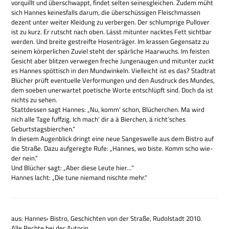
vor­quillt und über­schwappt, fin­det sel­ten sei­nes­glei­chen. Zudem müht
sich Han­nes kei­nes­falls darum, die über­schüs­si­gen Fleisch­mas­sen
dezent unter wei­ter Klei­dung zu ver­ber­gen. Der schlump­rige Pull­over
ist zu kurz. Er rutscht nach oben. Lässt mit­un­ter nack­tes Fett sicht­bar
wer­den. Und breite gestreifte Hosen­trä­ger. Im kras­sen Gegen­satz zu
sei­nem kör­per­li­chen Zuviel steht der spär­li­che Haar­wuchs. Im fei­sten
Gesicht aber blit­zen ver­we­gen fre­che Jun­gen­au­gen und mit­un­ter zuckt
es Han­nes spöt­tisch in den Mund­win­keln. Viel­leicht ist es das? Stadt­rat
Blü­cher prüft even­tu­elle Ver­for­mun­gen und den Aus­druck des Mun­des,
dem soeben uner­war­tet poe­ti­sche Worte ent­schlüpft sind. Doch da ist
nichts zu sehen.
Statt­des­sen sagt Han­nes: „Nu, komm‘ schon, Blü­cher­chen. Ma wird
nich alle Tage fuff­zig. Ich mach‘ dir a ä Bier­chen, ä richt’sches
Geburtstagsbierchen.“
In die­sem Augen­blick dringt eine neue San­ges­welle aus dem Bistro auf
die Straße. Dazu auf­ge­regte Rufe: „Han­nes, wo biste. Komm scho wie­
der nein.“
Und Blü­cher sagt: „Aber diese Leute hier…“
Han­nes lacht: „Die tune nie­mand nischte mehr.“
aus: Han­nes‹ Bistro, Geschich­ten von der Straße, Rudol­stadt 2010.
Alle Rechte bei der Autorin.