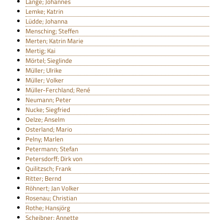
Lange; Johannes
Lemke; Katrin
Lüdde; Johanna
Mensching; Steffen
Merten; Katrin Marie
Mertig; Kai
Mörtel; Sieglinde
Müller; Ulrike
Müller; Volker
Müller-Ferchland; René
Neumann; Peter
Nucke; Siegfried
Oelze; Anselm
Osterland; Mario
Pelny; Marlen
Petermann; Stefan
Petersdorff; Dirk von
Quilitzsch; Frank
Ritter; Bernd
Röhnert; Jan Volker
Rosenau; Christian
Rothe; Hansjörg
Scheibner; Annette