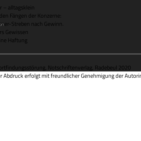
r – alltagsklein
 den Fän­gen der Konzerne:
mer-Stre­ben nach Gewinn.
on
rs Gewissen
ine Haftung
rt­fin­dungs­stö­rung, Not­schrif­ten­ver­lag, Rade­beul 2020
r Abdruck erfolgt mit freund­li­cher Geneh­mi­gung der Autori