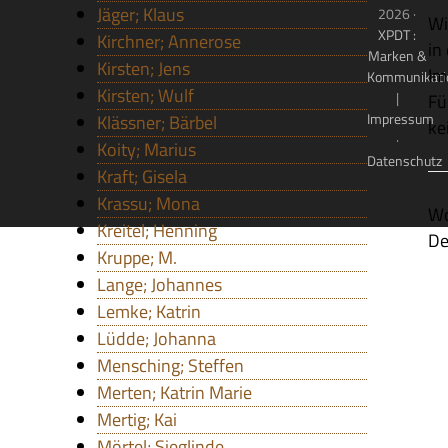
Jäger; Klaus
2026 ·
Wi
XPDT :
Kirchner; Annerose
in
Marken &
Kirsten; Jens
Im
Kommunikati
Kirsten; Wulf
|
Fü
Impressum
Klässner; Bärbel
ke
·
Koity; Marius
Datenschutz
Kraft; Gisela
Krassu; Mona
Wo
Kreitel; Henning
De
Kruppe; M.
Lange; Johannes
Lemke; Katrin
Lüdde; Johanna
Mensching; Steffen
Merten; Katrin Marie
Mertig; Kai
Mörtel; Sieglinde