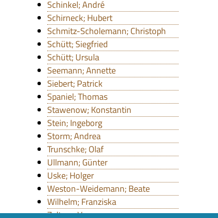
Schinkel; André
Schirneck; Hubert
Schmitz-Scholemann; Christoph
Schütt; Siegfried
Schütt; Ursula
Seemann; Annette
Siebert; Patrick
Spaniel; Thomas
Stawenow; Konstantin
Stein; Ingeborg
Storm; Andrea
Trunschke; Olaf
Ullmann; Günter
Uske; Holger
Weston-Weidemann; Beate
Wilhelm; Franziska
Zeltner; Verena