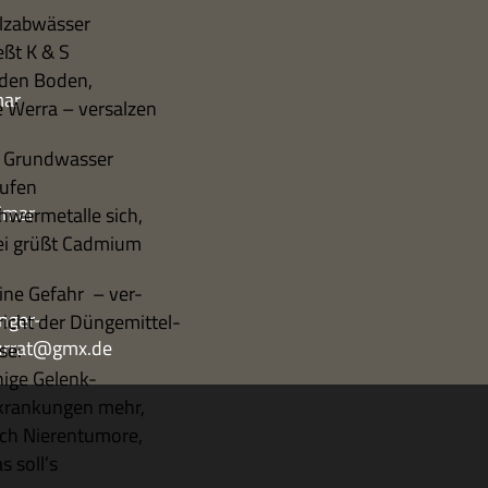
lz­ab­wäs­ser
eßt K & S
 den Boden,
mar
e Werra – versalzen
 Grund­was­ser
ufen
imar
hwer­me­talle sich,
ei grüßt Cadmium
ine Gefahr – ver-
nger-
richt der Düngemittel-
turrat@gmx.de
se:
nige Gelenk-
kran­kun­gen mehr,
ch Nierentumore,
s soll’s