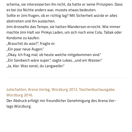
schema, sie inter­es­sier­ten ihn nicht, da hatte er seine Prin­zi­pien. Dass
es bei Jos Nichte anders war, musste etwas bedeuten.
Sollte er Jimi fra­gen, ob er rich­tig lag? Mit Sicher­heit würde er alles
abstrei­ten und ihn auslachen.
Jimi dros­selte das Tempo, sie hat­ten Man­der­son erreicht. Wie immer
machte Jimi Halt vor Pin­kys Laden, um sich noch eine Cola, Tabak oder
Kon­dome zu kaufen.
„Brauchst du was?“, fragte er.
„Ein paar neue Augen.“
„Okay. Ich frag mal, ob heute wel­che mit­ge­kom­men sind.“
„Ein Sand­wich wäre super“, sagte Lukas, „und ein Wasser.“
„Ja, klar. Was sonst, du Langweiler.“
Juli­schat­ten, Arena Ver­lag, Würz­burg 2012, Taschen­buch­aus­gabe,
Würz­burg 2016.
Der Abdruck erfolgt mir freund­li­cher Geneh­mi­gung des Arena Ver­
lags Würzburg.