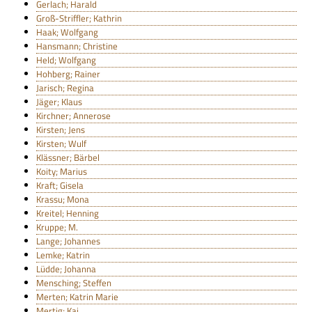
Gerlach; Harald
Groß-Striffler; Kathrin
Haak; Wolfgang
Hansmann; Christine
Held; Wolfgang
Hohberg; Rainer
Jarisch; Regina
Jäger; Klaus
Kirchner; Annerose
Kirsten; Jens
Kirsten; Wulf
Klässner; Bärbel
Koity; Marius
Kraft; Gisela
Krassu; Mona
Kreitel; Henning
Kruppe; M.
Lange; Johannes
Lemke; Katrin
Lüdde; Johanna
Mensching; Steffen
Merten; Katrin Marie
Mertig; Kai