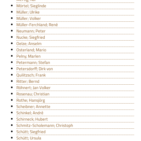
Mörtel; Sieglinde
Müller; Ulrike
Müller; Volker
Müller-Ferchland; René
Neumann; Peter
Nucke; Siegfried
Oelze; Anselm
Osterland; Mario
Pelny; Marlen
Petermann; Stefan
Petersdorff; Dirk von
Quilitzsch; Frank
Ritter; Bernd
Röhnert; Jan Volker
Rosenau; Christian
Rothe; Hansjörg
Scheibner; Annette
Schinkel; André
Schirneck; Hubert
Schmitz-Scholemann; Christoph
Schütt; Siegfried
Schütt; Ursula