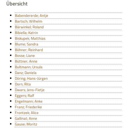
Übersicht
Babendererde; Antje
Bartsch; Wilhelm
Bärwinkel; Roland
Bibiella; Katrin
Biskupek; Matthias
Blume; Sandra
Böhner; Reinhard
Bosse; Liane
Büttner; Anne
Bultmann; Ursula
Danz; Daniela
Döring; Hans-Jürgen
Dorn; Rita
Dwars; Jens-Fietje
Eggers; Ralf
Engelmann; Anke
Franz; Friederike
Frontzek; Alice
Gallinat; Anne
Gause; Moritz