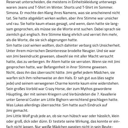
Reser­vat unter­schei­den, die mei­stens in Ein­heits­klei­dung unter­wegs
waren: Jeans und T‑Shirt im Win­ter. Shorts und T‑Shirt im Sommer.
Simona. Er mochte den Klang ihres Namens, was sie anschei­nend nicht
tat. Sie hatte abge­klärt wir­ken wol­len, aber ihre Stimme war unsi­cher
und rau. Sie hatte kaum etwas gesagt, und wenn, dann hatte sie lang­
sam gespro­chen, als müsse sie die Worte erst suchen. Dabei sprach sie
ziem­lich gut eng­lisch. Ihre Stimme klang ehr­lich und ver­riet ihm mehr,
als die Worte, die sie sich abge­run­gen hatte.
Sim hatte cool wir­ken woll­ten, doch dahin­ter ver­barg sich Unsi­cher­heit.
Unter ihrem mür­ri­schen Des­in­ter­esse bro­delte Neu­gier. Und sie war
von Jimi beein­druckt gewe­sen, obwohl sie mit aller Macht ver­sucht
hatte, das zu ver­ber­gen. Ihr Atem hatte sie ver­ra­ten. Wenn sie mit Jimi
gespro­chen hatte, war Befan­gen­heit in ihrer Stimme gewesen.
Nicht, dass ihn das über­rascht hätte. Jimi gefiel jedem Mäd­chen, sie
war­fen sich ihm rei­hen­weise an den Hals. Er sah gut aus (das sagte
jede) und sei­nem ver­we­ge­nen Charme konnte kaum eine wider­ste­hen.
Sein gro­ßes Vor­bild war Crazy Horse, der zum Mythos gewor­dene
Häupt­ling, der mit sei­nen Krie­gern und Ver­bün­de­ten die 7. Kaval­le­rie
unter Gene­ral Cus­ter am Little Big­horn ver­nich­tend geschla­gen hatte.
Was Lukas aller­dings über­raschte: Sim hatte auch Ein­druck auf
Jimi gemacht.
Jimi Little Wolf grub jede an, ob sie nun hübsch war oder häss­lich, klein
oder groß, dick oder dünn. Er testete seine Wir­kung, das konnte er ein­
fach nicht las­sen. Nur weiße Mäd­chen pass­ten nicht in sein Beu­te­