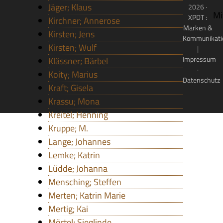
Jäger; Klaus
2026 ·
Mi
XPDT :
Kirchner; Annerose
Marken &
Kirsten; Jens
Kommunikati
Kirsten; Wulf
|
Impressum
Klässner; Bärbel
·
Koity; Marius
Datenschutz
Kraft; Gisela
Krassu; Mona
Kreitel; Henning
Kruppe; M.
Lange; Johannes
Lemke; Katrin
Lüdde; Johanna
Mensching; Steffen
Merten; Katrin Marie
Mertig; Kai
Mörtel; Sieglinde