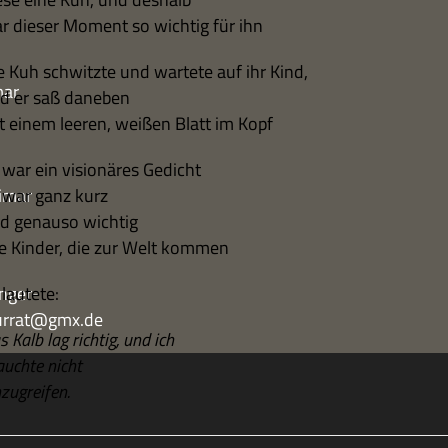
r die­ser Moment so wich­tig für ihn
e Kuh schwitzte und war­tete auf ihr Kind,
mar
d er saß daneben
t einem lee­ren, wei­ßen Blatt im Kopf
 war ein visio­nä­res Gedicht
imar
 war ganz kurz
d genauso wichtig
e Kin­der, die zur Welt kommen
nger-
lau­tete:
turrat@gmx.de
 Kalb lag rich­tig, und ich
auchte nicht
­zu­grei­fen.