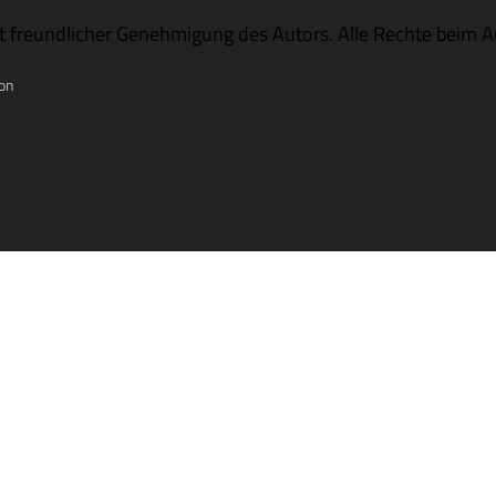
t freund­li­cher Geneh­mi­gung des Autors. Alle Rechte beim A
on