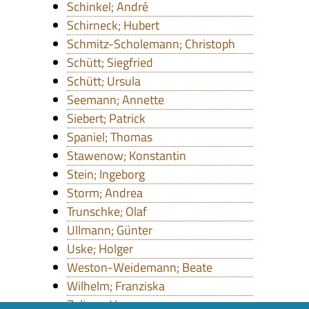
Schinkel; André
Schirneck; Hubert
Schmitz-Scholemann; Christoph
Schütt; Siegfried
Schütt; Ursula
Seemann; Annette
Siebert; Patrick
Spaniel; Thomas
Stawenow; Konstantin
Stein; Ingeborg
Storm; Andrea
Trunschke; Olaf
Ullmann; Günter
Uske; Holger
Weston-Weidemann; Beate
Wilhelm; Franziska
Zeltner; Verena